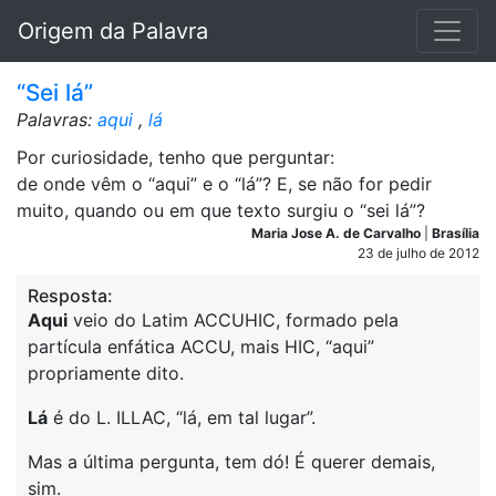
Origem da Palavra
“Sei lá”
Palavras:
aqui
,
lá
Por curiosidade, tenho que perguntar:
de onde vêm o “aqui” e o “lá”? E, se não for pedir
muito, quando ou em que texto surgiu o “sei lá”?
Maria Jose A. de Carvalho
|
Brasília
23 de julho de 2012
Resposta:
Aqui
veio do Latim ACCUHIC, formado pela
partícula enfática ACCU, mais HIC, “aqui”
propriamente dito.
Lá
é do L. ILLAC, “lá, em tal lugar”.
Mas a última pergunta, tem dó! É querer demais,
sim.