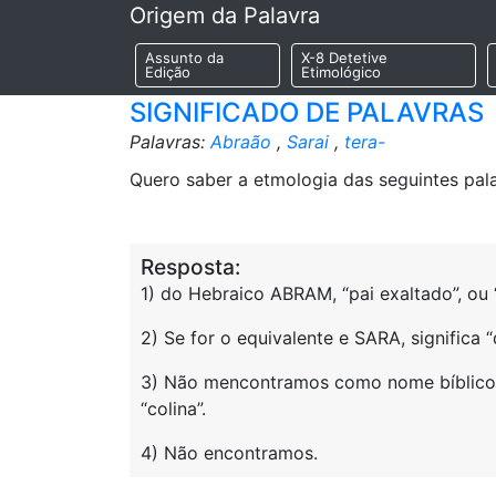
Origem da Palavra
Assunto da
X-8 Detetive
Edição
Etimológico
SIGNIFICADO DE PALAVRAS
Palavras:
Abraão
,
Sarai
,
tera-
Quero saber a etmologia das seguintes pa
Resposta:
1) do Hebraico ABRAM, “pai exaltado”, ou “
2) Se for o equivalente e SARA, significa
3) Não mencontramos como nome bíblico 
“colina”.
4) Não encontramos.