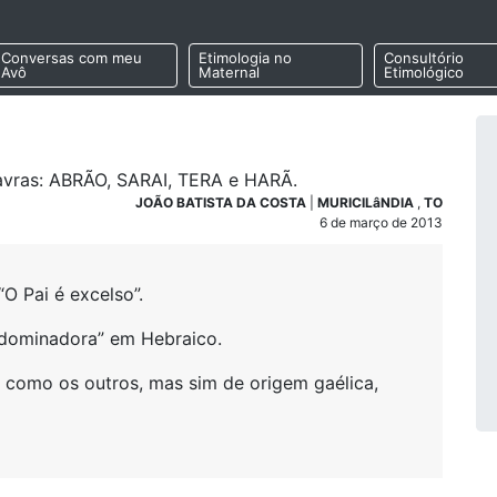
Conversas com meu
Etimologia no
Consultório
Avô
Maternal
Etimológico
lavras: ABRÃO, SARAI, TERA e HARÃ.
JOÃO BATISTA DA COSTA
|
MURICILâNDIA
,
TO
6 de março de 2013
O Pai é excelso”.
 “dominadora” em Hebraico.
como os outros, mas sim de origem gaélica,