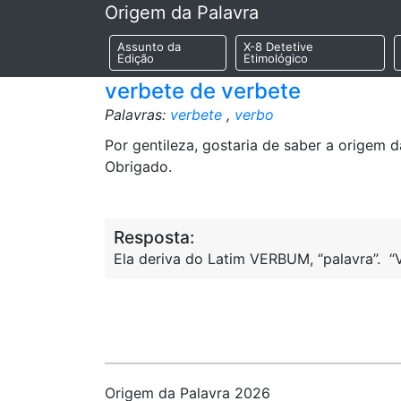
Origem da Palavra
Assunto da
X-8 Detetive
Edição
Etimológico
verbete de verbete
Palavras:
verbete
,
verbo
Por gentileza, gostaria de saber a origem 
Obrigado.
Resposta:
Ela deriva do Latim VERBUM, “palavra”. “
Origem da Palavra 2026