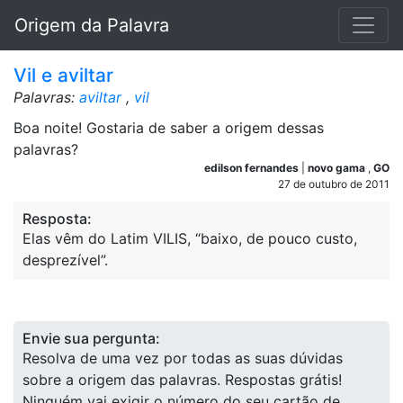
Origem da Palavra
Vil e aviltar
Palavras:
aviltar
,
vil
Boa noite! Gostaria de saber a origem dessas
palavras?
edilson fernandes
|
novo gama
,
GO
27 de outubro de 2011
Resposta:
Elas vêm do Latim VILIS, “baixo, de pouco custo,
desprezível”.
Envie sua pergunta:
Resolva de uma vez por todas as suas dúvidas
sobre a origem das palavras. Respostas grátis!
Ninguém vai exigir o número do seu cartão de