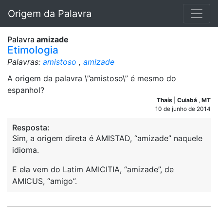
Origem da Palavra
Palavra
amizade
Etimologia
Palavras:
amistoso
,
amizade
A origem da palavra \”amistoso\” é mesmo do
espanhol?
Thaís
|
Cuiabá
,
MT
10 de junho de 2014
Resposta:
Sim, a origem direta é AMISTAD, “amizade” naquele
idioma.
E ela vem do Latim AMICITIA, “amizade”, de
AMICUS, “amigo”.