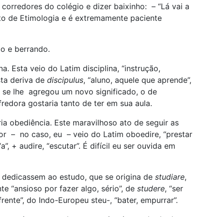
orredores do colégio e dizer baixinho: – “Lá vai a
ito de Etimologia e é extremamente paciente
o e berrando.
 Esta veio do Latim disciplina, “instrução,
sta deriva de
discipulus
, “aluno, aquele que aprende”,
e se lhe agregou um novo significado, o de
edora gostaria tanto de ter em sua aula.
ia obediência. Este maravilhoso ato de seguir as
or – no caso, eu – veio do Latim oboedire, “prestar
”, + audire, “escutar”. É difícil eu ser ouvida em
e dedicassem ao estudo, que se origina de
studiare
,
nte “ansioso por fazer algo, sério”, de
studere
, “ser
frente”, do Indo-Europeu steu-, “bater, empurrar”.