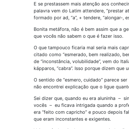
E se prestassem mais atenção aos conhecim
palavra vem do Latim attendere, “prestar ate
formado por ad, “a”, + tendere, “alongar-, es
Bonita metáfora, não é bem assim que a ge
que vocês não sabem o que é fazer isso.
O que tampouco ficaria mal seria mais capr
citado como “esmerado, bem realizado, be
de “inconstância, volubilidade”, vem do Ital
kápparos, “cabra”. Isso porque dizem que u
O sentido de “esmero, cuidado” parece ser
não encontrei explicação que o ligue quant
Sei dizer que, quando eu era aluninha – si
vocês – eu ficava intrigada quando a profe
era “feito com capricho” e pouco depois fa
que eram inconstantes e exigentes.