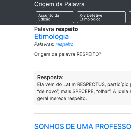
Origem da Palavra
Assunto da
X-8 Detetive
Edição
Etimológico
Palavra
respeito
Etimologia
Palavras:
respeito
Origem da palavra RESPEITO?
Resposta:
Ela vem do Latim RESPECTUS, particípio p
“de novo”, mais SPECERE, “olhar”. A idei
geral merece respeito.
SONHOS DE UMA PROFESS