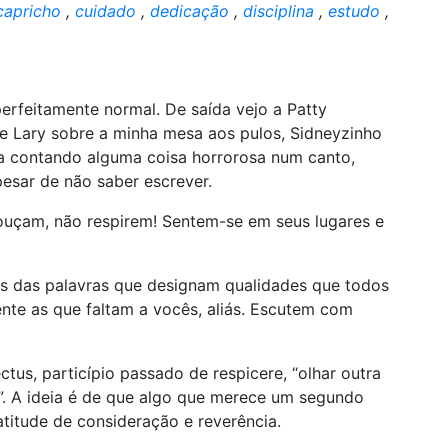
capricho
,
cuidado
,
dedicação
,
disciplina
,
estudo
,
erfeitamente normal. De saída vejo a Patty
e Lary sobre a minha mesa aos pulos, Sidneyzinho
a contando alguma coisa horrorosa num canto,
esar de não saber escrever.
 ouçam, não respirem! Sentem-se em seus lugares e
ns das palavras que designam qualidades que todos
te as que faltam a vocês, aliás. Escutem com
tus, particípio passado de respicere, “olhar outra
ar”. A ideia é de que algo que merece um segundo
titude de consideração e reverência.