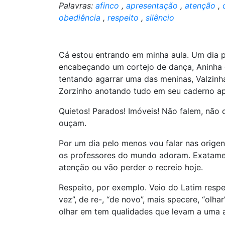
Palavras:
afinco
,
apresentação
,
atenção
,
obediência
,
respeito
,
silêncio
Cá estou entrando em minha aula. Um dia p
encabeçando um cortejo de dança, Aninha 
tentando agarrar uma das meninas, Valzinh
Zorzinho anotando tudo em seu caderno ap
Quietos! Parados! Imóveis! Não falem, não
ouçam.
Por um dia pelo menos vou falar nas orige
os professores do mundo adoram. Exatamen
atenção ou vão perder o recreio hoje.
Respeito, por exemplo. Veio do Latim respec
vez”, de re-, “de novo”, mais specere, “olh
olhar em tem qualidades que levam a uma a