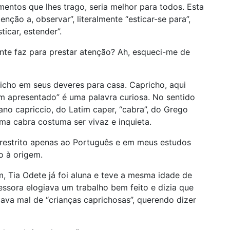
entos que lhes trago, seria melhor para todos. Esta
nção a, observar”, literalmente “esticar-se para”,
ticar, estender”.
nte faz para prestar atenção? Ah, esqueci-me de
icho em seus deveres para casa. Capricho, aqui
m apresentado” é uma palavra curiosa. No sentido
iano capriccio, do Latim caper, “cabra”, do Grego
ma cabra costuma ser vivaz e inquieta.
 restrito apenas ao Português e em meus estudos
o à origem.
m, Tia Odete já foi aluna e teve a mesma idade de
ssora elogiava um trabalho bem feito e dizia que
lava mal de “crianças caprichosas”, querendo dizer