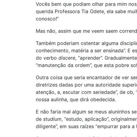
Vocês bem que podiam olhar para mim nos c
querida Professora Tia Odete, ela sabe mu
conosco!”
Mas não, assim que me veem saem corrend
Também poderiam ostentar alguma disciplina.
conhecimento, matéria a ser ensinada”. E e
do verbo
discere
, “aprender”. Gradualment
“manutenção da ordem”, que esta pobre sofr
Outra coisa que seria encantador de ver ser
diretrizes dadas por uma autoridade superi
atenção, a, escutar com seriedade”, de ob, “a
nossa aulinha, que dirá obedecida.
E não faria mal algum se meus aluninhos s
de
studium
, “estudo, aplicação”, originalme
diligente”, em suas raízes “empurrar para a 