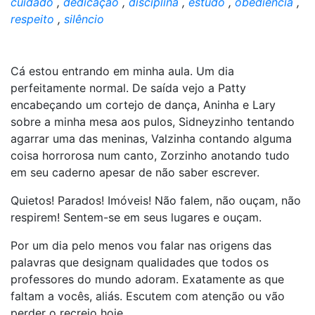
cuidado
,
dedicação
,
disciplina
,
estudo
,
obediência
,
respeito
,
silêncio
Cá estou entrando em minha aula. Um dia
perfeitamente normal. De saída vejo a Patty
encabeçando um cortejo de dança, Aninha e Lary
sobre a minha mesa aos pulos, Sidneyzinho tentando
agarrar uma das meninas, Valzinha contando alguma
coisa horrorosa num canto, Zorzinho anotando tudo
em seu caderno apesar de não saber escrever.
Quietos! Parados! Imóveis! Não falem, não ouçam, não
respirem! Sentem-se em seus lugares e ouçam.
Por um dia pelo menos vou falar nas origens das
palavras que designam qualidades que todos os
professores do mundo adoram. Exatamente as que
faltam a vocês, aliás. Escutem com atenção ou vão
perder o recreio hoje.