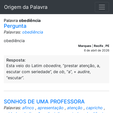
Origem da Palavra
Palavra
obediência
Pergunta
Palavras:
obediência
obediência
Marques
|
Recife
,
PE
6 de abril de 2026
Resposta:
Esta veio do Latim
oboedire,
“prestar atenção, a,
escutar com seriedade”, de
ob
, “a”, +
audire
,
“escutar”.
SONHOS DE UMA PROFESSORA
Palavras:
afinco
,
apresentação
,
atenção
,
capricho
,