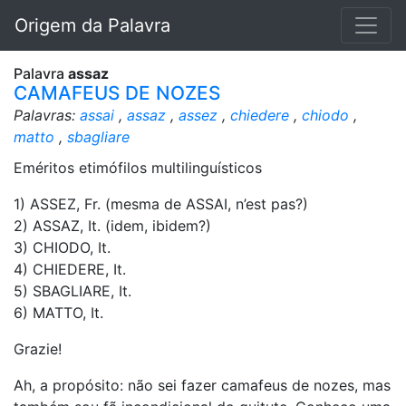
Origem da Palavra
Palavra
assaz
CAMAFEUS DE NOZES
Palavras:
assai
,
assaz
,
assez
,
chiedere
,
chiodo
,
matto
,
sbagliare
Eméritos etimófilos multilinguísticos
1) ASSEZ, Fr. (mesma de ASSAI, n’est pas?)
2) ASSAZ, It. (idem, ibidem?)
3) CHIODO, It.
4) CHIEDERE, It.
5) SBAGLIARE, It.
6) MATTO, It.
Grazie!
Ah, a propósito: não sei fazer camafeus de nozes, mas