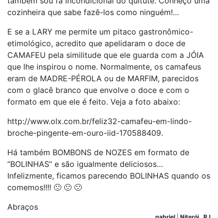
também sou fã incondicional do quitute. Conheço uma
cozinheira que sabe fazê-los como ninguém!…
E se a LARY me permite um pitaco gastronômico-
etimológico, acredito que apelidaram o doce de
CAMAFEU pela similitude que ele guarda com a JÓIA
que lhe inspirou o nome. Normalmente, os camafeus
eram de MADRE-PÉROLA ou de MARFIM, parecidos
com o glacê branco que envolve o doce e com o
formato em que ele é feito. Veja a foto abaixo:
http://www.olx.com.br/feliz32-camafeu-em-lindo-
broche-pingente-em-ouro-iid-170588409.
Há também BOMBONS de NOZES em formato de
“BOLINHAS” e são igualmente deliciosos…
Infelizmente, ficamos parecendo BOLINHAS quando os
comemos!!!! 🙁 🙁 🙁
Abraços
gabriel
|
Niterói
,
RJ