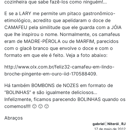
cozinheira que sabe fazê-los como ninguém!…
E se a LARY me permite um pitaco gastronômico-
etimológico, acredito que apelidaram o doce de
CAMAFEU pela similitude que ele guarda com a JÓIA
que lhe inspirou o nome. Normalmente, os camafeus
eram de MADRE-PÉROLA ou de MARFIM, parecidos
com o glacê branco que envolve o doce e com o
formato em que ele é feito. Veja a foto abaixo:
http://www.olx.com.br/feliz32-camafeu-em-lindo-
broche-pingente-em-ouro-iid-170588409.
Há também BOMBONS de NOZES em formato de
“BOLINHAS” e são igualmente deliciosos…
Infelizmente, ficamos parecendo BOLINHAS quando os
comemos!!!! 🙁 🙁 🙁
Abraços
gabriel
|
Niterói
,
RJ
17 de maio de 2012