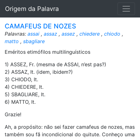
Origem da Palavra
CAMAFEUS DE NOZES
Palavras:
assai
,
assaz
,
assez
,
chiedere
,
chiodo
,
matto
,
sbagliare
Eméritos etimófilos multilinguísticos
1) ASSEZ, Fr. (mesma de ASSAI, n’est pas?)
2) ASSAZ, It. (idem, ibidem?)
3) CHIODO, It.
4) CHIEDERE, It.
5) SBAGLIARE, It.
6) MATTO, It.
Grazie!
Ah, a propósito: não sei fazer camafeus de nozes, mas
também sou fã incondicional do quitute. Conheço uma