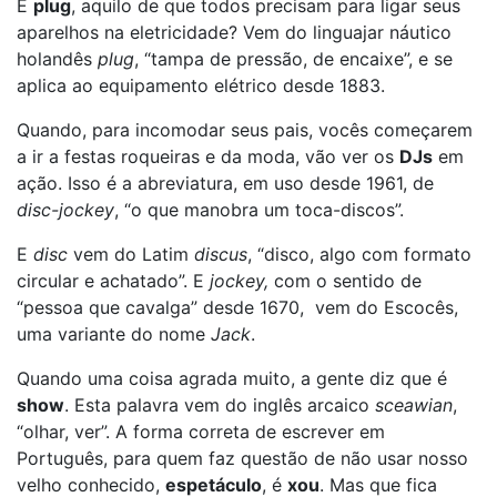
E
plug
, aquilo de que todos precisam para ligar seus
aparelhos na eletricidade? Vem do linguajar náutico
holandês
plug
, “tampa de pressão, de encaixe”, e se
aplica ao equipamento elétrico desde 1883.
Quando, para incomodar seus pais, vocês começarem
a ir a festas roqueiras e da moda, vão ver os
DJs
em
ação. Isso é a abreviatura, em uso desde 1961, de
disc-jockey
, “o que manobra um toca-discos”.
E
disc
vem do Latim
discus
, “disco, algo com formato
circular e achatado”. E
jockey,
com o sentido de
“pessoa que cavalga” desde 1670, vem do Escocês,
uma variante do nome
Jack
.
Quando uma coisa agrada muito, a gente diz que é
show
. Esta palavra vem do inglês arcaico
sceawian
,
“olhar, ver”. A forma correta de escrever em
Português, para quem faz questão de não usar nosso
velho conhecido,
espetáculo
, é
xou
. Mas que fica