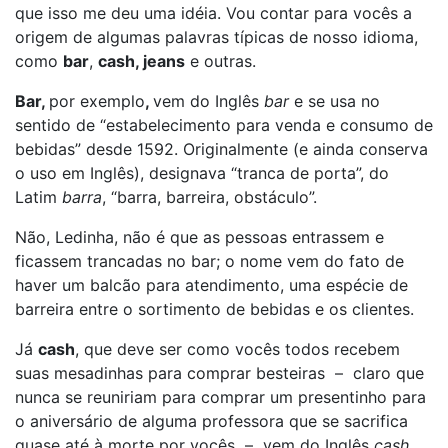
que isso me deu uma idéia. Vou contar para vocês a
origem de algumas palavras típicas de nosso idioma,
como
bar
,
cash, jeans
e outras.
Bar,
por exemplo
,
vem do Inglês
bar
e se usa no
sentido de “estabelecimento para venda e consumo de
bebidas” desde 1592. Originalmente (e ainda conserva
o uso em Inglês), designava “tranca de porta”, do
Latim
barra
, “barra, barreira, obstáculo”.
Não, Ledinha, não é que as pessoas entrassem e
ficassem trancadas no bar; o nome vem do fato de
haver um balcão para atendimento, uma espécie de
barreira entre o sortimento de bebidas e os clientes.
Já
cash
, que deve ser como vocês todos recebem
suas mesadinhas para comprar besteiras – claro que
nunca se reuniriam para comprar um presentinho para
o aniversário de alguma professora que se sacrifica
quase até à morte por vocês – vem do Inglês
cash
,