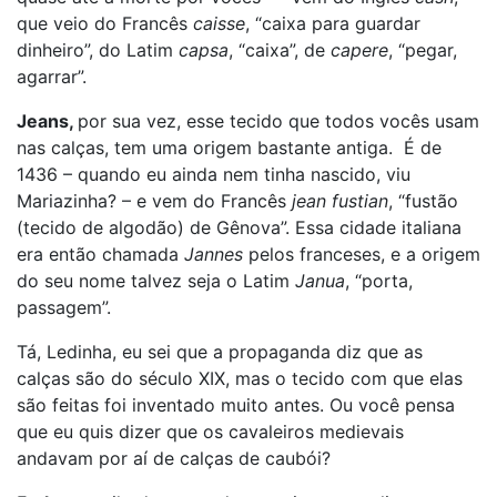
que veio do Francês
caisse
, “caixa para guardar
dinheiro”, do Latim
capsa
, “caixa”, de
capere
, “pegar,
agarrar”.
Jeans,
por sua vez, esse tecido que todos vocês usam
nas calças, tem uma origem bastante antiga. É de
1436 – quando eu ainda nem tinha nascido, viu
Mariazinha? – e vem do Francês
jean fustian
, “fustão
(tecido de algodão) de Gênova”. Essa cidade italiana
era então chamada
Jannes
pelos franceses, e a origem
do seu nome talvez seja o Latim
Janua
, “porta,
passagem”.
Tá, Ledinha, eu sei que a propaganda diz que as
calças são do século XIX, mas o tecido com que elas
são feitas foi inventado muito antes. Ou você pensa
que eu quis dizer que os cavaleiros medievais
andavam por aí de calças de caubói?