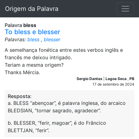
Origem da Palavra
Palavra
bless
To bless e blesser
Palavras:
bless
,
blesser
A semelhança fonética entre estes verbos inglês e
francês me deixou intrigado.
Teriam a mesma origem?
Thanks Mércia.
Sergio Dantas
|
Lagoa Seca
,
PB
17 de setembro de 2024
Resposta:
a. BLESS “abençoar”, é palavra inglesa, do arcaico
BLEDSIAN, “tornar sagrado, agradecer”.
b. BLESSER, “ferir, magoar”, é do Frâncico
BLETTJAN, “ferir”.