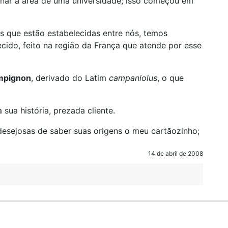
nar a área de uma universidade; isso começou em
as que estão estabelecidas entre nós, temos
ido, feito na região da França que atende por esse
mpignon
, derivado do Latim
campaniolus
, o que
 sua história, prezada cliente.
esejosas de saber suas origens o meu cartãozinho;
14 de abril de 2008