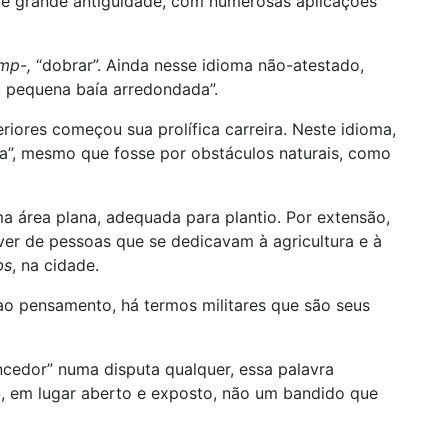
e grande antiguidade, com numerosas aplicações
mp-,
“dobrar”. Ainda nesse idioma não-atestado,
u pequena baía arredondada”.
iores começou sua prolífica carreira. Neste idioma,
a”, mesmo que fosse por obstáculos naturais, como
a área plana, adequada para plantio. Por extensão,
ver de pessoas que se dedicavam à agricultura e à
bs
, na cidade.
ao pensamento, há termos militares que são seus
encedor” numa disputa qualquer, essa palavra
o
, em lugar aberto e exposto, não um bandido que