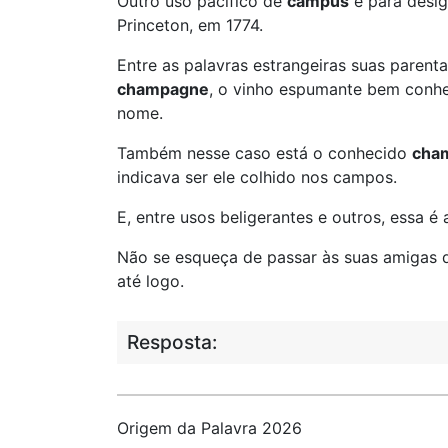
Outro uso pacífico de
campus
é para desig
Princeton, em 1774.
Entre as palavras estrangeiras suas parent
champagne
, o vinho espumante bem conhec
nome.
Também nesse caso está o conhecido
cha
indicava ser ele colhido nos campos.
E, entre usos beligerantes e outros, essa é a
Não se esqueça de passar às suas amigas d
até logo.
Resposta:
Origem da Palavra 2026