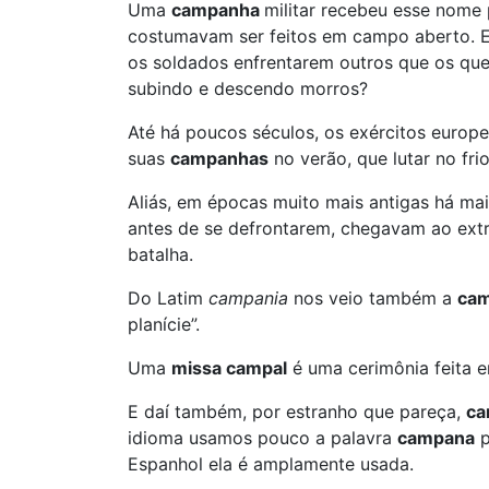
Uma
campanha
militar recebeu esse nome
costumavam ser feitos em campo aberto. E
os soldados enfrentarem outros que os quer
subindo e descendo morros?
Até há poucos séculos, os exércitos europ
suas
campanhas
no verão, que lutar no fr
Aliás, em épocas muito mais antigas há mai
antes de se defrontarem, chegavam ao extr
batalha.
Do Latim
campania
nos veio também a
ca
planície”.
Uma
missa campal
é uma cerimônia feita em
E daí também, por estranho que pareça,
ca
idioma usamos pouco a palavra
campana
p
Espanhol ela é amplamente usada.