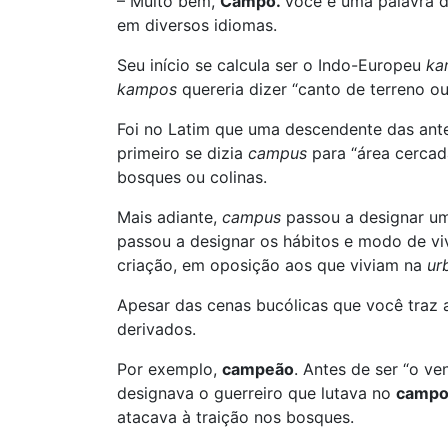
– Muito bem,
Campo.
Você é uma palavra d
em diversos idiomas.
Seu início se calcula ser o Indo-Europeu
ka
kampos
quereria dizer “canto de terreno o
Foi no Latim que uma descendente das anter
primeiro se dizia
campus
para “área cercad
bosques ou colinas.
Mais adiante,
campus
passou a designar um
passou a designar os hábitos e modo de vi
criação, em oposição aos que viviam na
ur
Apesar das cenas bucólicas que você traz 
derivados.
Por exemplo,
campeão
. Antes de ser “o v
designava o guerreiro que lutava no
camp
atacava à traição nos bosques.