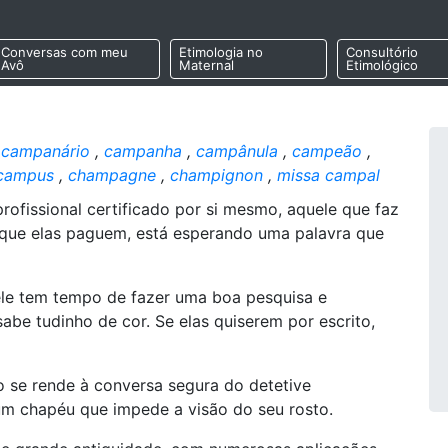
Conversas com meu
Etimologia no
Consultório
Avô
Maternal
Etimológico
,
campanário
,
campanha
,
campânula
,
campeão
,
campus
,
champagne
,
champignon
,
missa campal
rofissional certificado por si mesmo, aquele que faz
o que elas paguem, está esperando uma palavra que
 ele tem tempo de fazer uma boa pesquisa e
abe tudinho de cor. Se elas quiserem por escrito,
go se rende à conversa segura do detetive
m chapéu que impede a visão do seu rosto.