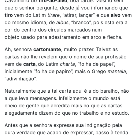
Cavalheiro do
tiro-ao-alvo
, boa tarde. Mesmo sem
que o senhor pergunte, desde já vou informando que
tiro
vem do Latim
tirare
, “atirar, lançar” e que
alvo
vem
do mesmo idioma, de
albus
, “branco”, pois esta era a
cor do centro dos círculos marcados num
objeto usado para adestramento em arco e flecha.
Ah, senhora
cartomante
, muito prazer. Talvez as
cartas não lhe revelem que o nome de sua profissão
vem de
carta
,
do Latim
charta
, “folha de papel”,
inicialmente “folha de papiro”, mais o Grego
manteia
,
“adivinhação”.
Naturalmente que a tal carta aqui é a do baralho, não
a que leva mensagens. Infelizmente o mundo está
cheio de gente que acredita mais no que as cartas
alegadamente dizem do que no trabalho e no estudo.
Antes que a senhora expresse sua indignação pela
dura verdade que acabo de expressar, passo à tenda