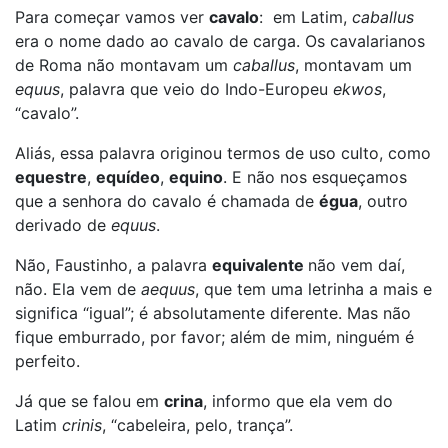
Para começar vamos ver
cavalo
: em Latim,
caballus
era o nome dado ao cavalo de carga. Os cavalarianos
de Roma não montavam um
caballus
, montavam um
equus
, palavra que veio do Indo-Europeu
ekwos
,
“cavalo”.
Aliás, essa palavra originou termos de uso culto, como
equestre
,
equídeo
,
equino
. E não nos esqueçamos
que a senhora do cavalo é chamada de
égua
, outro
derivado de
equus
.
Não, Faustinho, a palavra
equivalente
não vem daí,
não. Ela vem de
aequus
, que tem uma letrinha a mais e
significa “igual”; é absolutamente diferente. Mas não
fique emburrado, por favor; além de mim, ninguém é
perfeito.
Já que se falou em
crina
, informo que ela vem do
Latim
crinis
, “cabeleira, pelo, trança”.