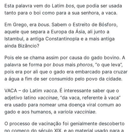
Esta palavra vem do Latim
bos
, que podia ser usada
tanto para o boi como para a sua senhora, a vaca.
Em Grego, era
bous
. Sabem o Estreito de Bósforo,
aquele que separa a Europa da Ásia, ali junto a
Istambul, a antiga Constantinopla e a mais antiga
ainda Bizâncio?
Pois ele se chama assim por causa do gado bovino. A
palavra se forma por
bous
mais
phoros
, “o que leva”,
pois era por ali que o gado era embarcado para cruzar
a água a fim de ser consumido pelo povo da cidade.
VACA – do Latim
vacca
. É interessante saber que o
adjetivo latino
vaccinae
, “da vaca, referente à vaca”
era usado para nomear uma doença viral comum ao
gado e aos humanos, a
variola vacciniae
.
O processo de vacinação foi genialmente descoberto
no começo do século XIX, e ao material usado para a