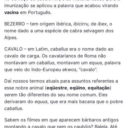
imunização se aplicou a palavra que acabou virando
vacina
em Português.
BEZERRO – tem origem ibérica,
ibicirru
, de
ibex
, o
nome dado a uma espécie de cabra selvagem dos
Alpes.
CAVALO – em Latim,
caballus
era o nome dado ao
cavalo de carga. Os cavalarianos de Roma não
montavam um
caballus
, montavam um
equus
, palavra
que veio do Indo-Europeu
ekwos
, “cavalo”.
Daí nossos termos atuais para assuntos referentes a
esse nobre animal (
eqüestre
,
eqüino
,
equitação
)
serem tão diferentes do seu nome comum. Eles
derivaram do
equus
, que era mais bacana que o pobre
caballus
.
Sabem os filmes em que aparecem bárbaros antigos
montando a cavalo que nem os caubóis? Balela. Até