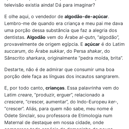
televisão existia ainda! Dá para imaginar?
E olhe aqui, o vendedor de
algodão-de-açúcar
.
Lembro-me de quando era criança e meu pai me dava
uma porção dessa substância que faz a alegria dos
dentistas.
Algodão
vem do Árabe
al-qutn
, “algodão”,
provavelmente de origem egípcia. E
açúcar
é do Latim
succarum
, do Árabe
sukkar
, do Persa
shakar
, do
Sânscrito
sharkara
, originalmente “pedra moída, brita”.
Destarte, não é de admirar que consumir uma boa
porção dele faça as línguas dos incautos sangrarem.
E, por todo canto,
crianças
. Essa palavrinha vem do
Latim
creare
, “produzir, erguer”, relacionado a
crescere
, “crescer, aumentar”, do Indo-Europeu
ker-
,
“crescer”. Aliás, para quem não sabe, meu nome é
Odete Sinclair, sou professora de Etimologia num
Maternal de destaque em nossa cidade, onde