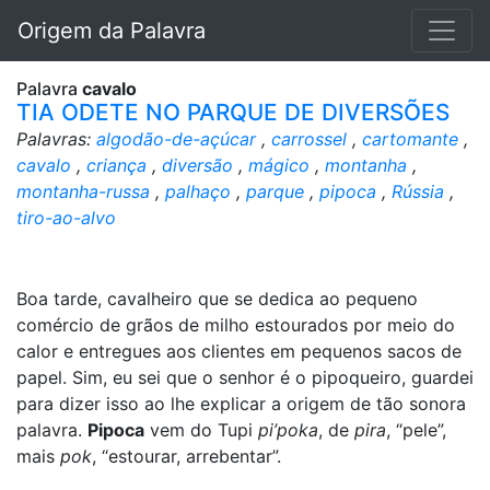
Origem da Palavra
Palavra
cavalo
TIA ODETE NO PARQUE DE DIVERSÕES
Palavras:
algodão-de-açúcar
,
carrossel
,
cartomante
,
cavalo
,
criança
,
diversão
,
mágico
,
montanha
,
montanha-russa
,
palhaço
,
parque
,
pipoca
,
Rússia
,
tiro-ao-alvo
Boa tarde, cavalheiro que se dedica ao pequeno
comércio de grãos de milho estourados por meio do
calor e entregues aos clientes em pequenos sacos de
papel. Sim, eu sei que o senhor é o pipoqueiro, guardei
para dizer isso ao lhe explicar a origem de tão sonora
palavra.
Pipoca
vem do Tupi
pi’poka
, de
pira
, “pele”,
mais
pok
, “estourar, arrebentar”.