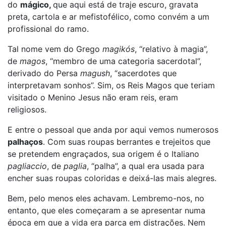
do
mágico,
que aqui está de traje escuro, gravata
preta, cartola e ar mefistofélico, como convém a um
profissional do ramo.
Tal nome vem do Grego
magikós
, “relativo à magia”,
de
magos
, “membro de uma categoria sacerdotal”,
derivado do Persa
magush
, “sacerdotes que
interpretavam sonhos”. Sim, os Reis Magos que teriam
visitado o Menino Jesus não eram reis, eram
religiosos.
E entre o pessoal que anda por aqui vemos numerosos
palhaços
. Com suas roupas berrantes e trejeitos que
se pretendem engraçados, sua origem é o Italiano
pagliaccio
, de
paglia
, “palha”, a qual era usada para
encher suas roupas coloridas e deixá-las mais alegres.
Bem, pelo menos eles achavam. Lembremo-nos, no
entanto, que eles começaram a se apresentar numa
época em que a vida era parca em distrações. Nem