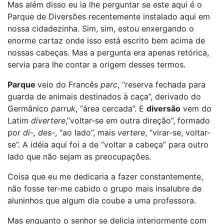
Mas além disso eu ia lhe perguntar se este aqui é o
Parque de Diversões recentemente instalado aqui em
nossa cidadezinha. Sim, sim, estou enxergando o
enorme cartaz onde isso está escrito bem acima de
nossas cabeças. Mas a pergunta era apenas retórica,
servia para lhe contar a origem desses termos.
Parque
veio do Francês
parc
, “reserva fechada para
guarda de animais destinados à caça”, derivado do
Germânico
parruk
, “área cercada”. E
diversão
vem do
Latim
divertere
,”voltar-se em outra direção”, formado
por
di-, des-
, “ao lado”, mais
vertere
, “virar-se, voltar-
se”. A idéia aqui foi a de “voltar a cabeça” para outro
lado que não sejam as preocupações.
Coisa que eu me dedicaria a fazer constantemente,
não fosse ter-me cabido o grupo mais insalubre de
aluninhos que algum dia coube a uma professora.
Mas enquanto o senhor se delicia interiormente com