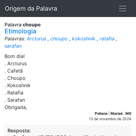
Origem da Palavra
Palavra
choupo
Etimologia
Palavras:
Arcturus
,
choupo
,
kokoshnik
,
ratafia
,
sarafan
Bom dia!
. Arcturus
. Cafetã
. Choupo
. Kokoshnik
. Ratafia
. Sarafan
Obrigada,
Poliana
|
Muriaé
,
MG
13 de novembro de 2024
Resposta: