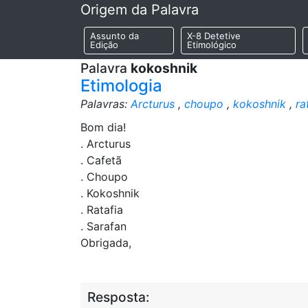
Origem da Palavra
Assunto da
X-8 Detetive
Edição
Etimológico
Palavra
kokoshnik
Etimologia
Palavras:
Arcturus
,
choupo
,
kokoshnik
,
ra
Bom dia!
. Arcturus
. Cafetã
. Choupo
. Kokoshnik
. Ratafia
. Sarafan
Obrigada,
Resposta: