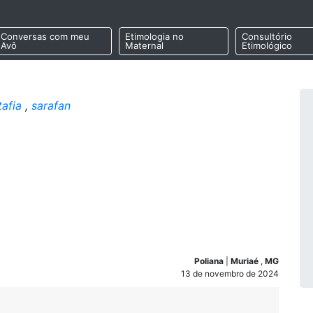
Conversas com meu
Etimologia no
Consultório
Avô
Maternal
Etimológico
tafia
,
sarafan
Poliana
|
Muriaé
,
MG
13 de novembro de 2024