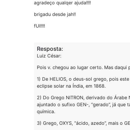
agradeço qualqer ajuda!!!!
brigadu desde jah!!
fUI!!!!
Resposta:
Luiz César:
Pois v. chegou ao lugar certo. Mas daqui 
1) De HELIOS, o deus-sol grego, pois est
eclipse solar na Índia, em 1868.
2) Do Grego NITRON, derivado do Árabe N
ajuntado o sufixo GEN-, “gerado”, já que 
química.
3) Grego, OXYS, “ácido, azedo”, mais o G