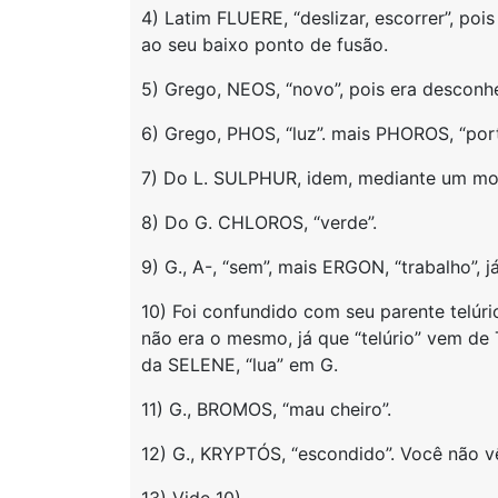
4) Latim FLUERE, “deslizar, escorrer”, poi
ao seu baixo ponto de fusão.
5) Grego, NEOS, “novo”, pois era desconh
6) Grego, PHOS, “luz”. mais PHOROS, “por
7) Do L. SULPHUR, idem, mediante um mon
8) Do G. CHLOROS, “verde”.
9) G., A-, “sem”, mais ERGON, “trabalho”, 
10) Foi confundido com seu parente telúri
não era o mesmo, já que “telúrio” vem de
da SELENE, “lua” em G.
11) G., BROMOS, “mau cheiro”.
12) G., KRYPTÓS, “escondido”. Você não 