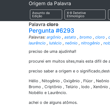
Origem da Palavra
Assunto da
X-8 Detetive
Edição
Etimológico
Palavra
cloro
Pergunta #6293
Palavras:
argônio
,
astato
,
bromo
,
cloro
,
laurêncio
,
lutécio
,
neônio
,
nitrogênio
,
nob
preciso de uma ajudinha!!
procurei em muitos sites,mais esta difil de a
preciso saber a origem e o significado,de
Hélio , Nitogênio , Oxigênio , Flúor , Neônio 
Bromo , Criptônio , Telúrio , Iodo , Xenônio ,
Nobélio e Laurêncio.
achei o de alguns atômos.