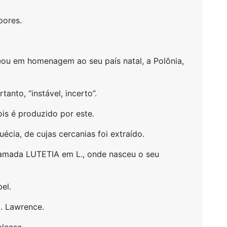
pores.
eou em homenagem ao seu país natal, a Polônia,
tanto, “instável, incerto”.
is é produzido por este.
cia, de cujas cercanias foi extraído.
amada LUTETIA em L., onde nasceu o seu
el.
. Lawrence.