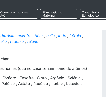
Conversas com meu
Etimologia no
Consultório
Avô
Maternal
Etimológico
criptônio
,
enxofre
,
flúor
,
hélio
,
iodo
,
itérbio
,
élio
,
radônio
,
telúrio
char!!!
stes nomes (que no caso seriam nome de atômos)
, Fósforo , Enxofre , Cloro , Argônio , Selênio ,
 Polônio , Astato , Radônio , Itérbio , Lutécio ,