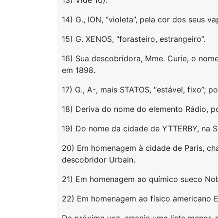
13) Vide 10).
14) G., ION, “violeta”, pela cor dos seus va
15) G. XENOS, “forasteiro, estrangeiro”.
16) Sua descobridora, Mme. Curie, o nom
em 1898.
17) G., A-, mais STATOS, “estável, fixo”; por
18) Deriva do nome do elemento Rádio, po
19) Do nome da cidade de YTTERBY, na Sué
20) Em homenagem à cidade de Paris, ch
descobridor Urbain.
21) Em homenagem ao químico sueco Nob
22) Em homenagem ao físico americano E