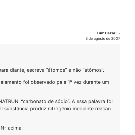
Luiz Cezar
|
-
5 de agosto de 2007
para diante, escreva “átomos” e não “atômos”.
e elemento foi observado pela 1ª vez durante um
ATRUN, “carbonato de sódio”. A essa palavra foi
tal substância produz nitrogênio mediante reação
EN- acima.