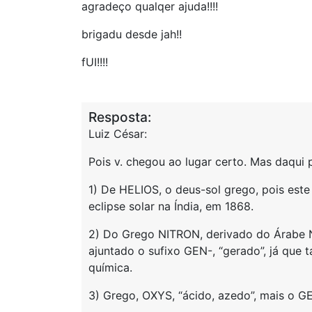
agradeço qualqer ajuda!!!!
brigadu desde jah!!
fUI!!!!
Resposta:
Luiz César:
Pois v. chegou ao lugar certo. Mas daqui 
1) De HELIOS, o deus-sol grego, pois est
eclipse solar na Índia, em 1868.
2) Do Grego NITRON, derivado do Árabe N
ajuntado o sufixo GEN-, “gerado”, já que 
química.
3) Grego, OXYS, “ácido, azedo”, mais o G