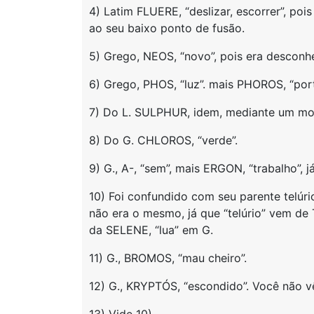
4) Latim FLUERE, “deslizar, escorrer”, poi
ao seu baixo ponto de fusão.
5) Grego, NEOS, “novo”, pois era desconh
6) Grego, PHOS, “luz”. mais PHOROS, “por
7) Do L. SULPHUR, idem, mediante um mon
8) Do G. CHLOROS, “verde”.
9) G., A-, “sem”, mais ERGON, “trabalho”, 
10) Foi confundido com seu parente telúri
não era o mesmo, já que “telúrio” vem de
da SELENE, “lua” em G.
11) G., BROMOS, “mau cheiro”.
12) G., KRYPTÓS, “escondido”. Você não 