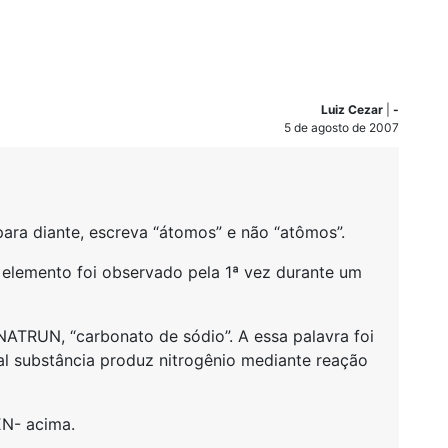
Luiz Cezar
|
-
5 de agosto de 2007
para diante, escreva “átomos” e não “atômos”.
e elemento foi observado pela 1ª vez durante um
ATRUN, “carbonato de sódio”. A essa palavra foi
tal substância produz nitrogênio mediante reação
EN- acima.