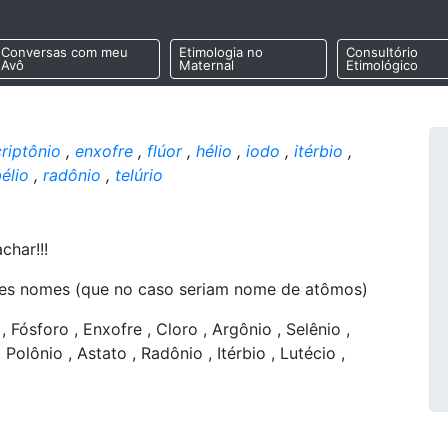
Conversas com meu
Etimologia no
Consultório
Avô
Maternal
Etimológico
criptônio
,
enxofre
,
flúor
,
hélio
,
iodo
,
itérbio
,
élio
,
radônio
,
telúrio
char!!!
stes nomes (que no caso seriam nome de atômos)
, Fósforo , Enxofre , Cloro , Argônio , Selênio ,
 Polônio , Astato , Radônio , Itérbio , Lutécio ,