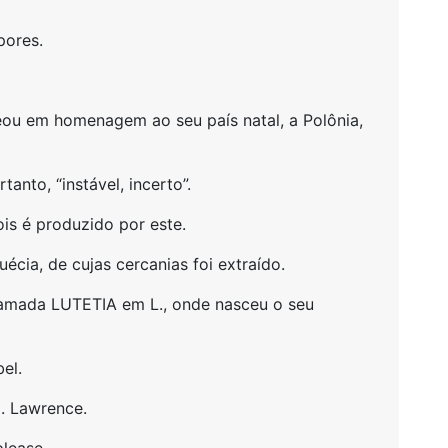
pores.
eou em homenagem ao seu país natal, a Polônia,
tanto, “instável, incerto”.
is é produzido por este.
cia, de cujas cercanias foi extraído.
amada LUTETIA em L., onde nasceu o seu
el.
. Lawrence.