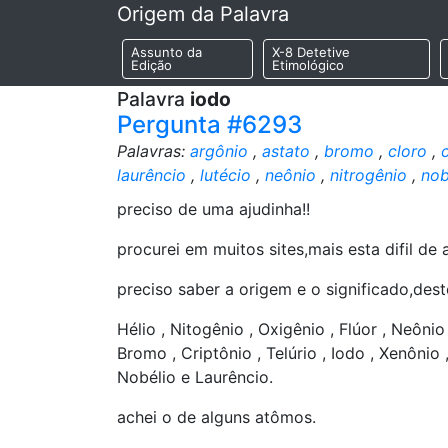
Origem da Palavra
Assunto da
X-8 Detetive
Edição
Etimológico
Palavra
iodo
Pergunta #6293
Palavras:
argônio
,
astato
,
bromo
,
cloro
,
laurêncio
,
lutécio
,
neônio
,
nitrogênio
,
nob
preciso de uma ajudinha!!
procurei em muitos sites,mais esta difil de a
preciso saber a origem e o significado,de
Hélio , Nitogênio , Oxigênio , Flúor , Neônio 
Bromo , Criptônio , Telúrio , Iodo , Xenônio ,
Nobélio e Laurêncio.
achei o de alguns atômos.