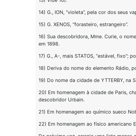
13) Vide 10).
14) G., ION, “violeta”, pela cor dos seus va
15) G. XENOS, “forasteiro, estrangeiro”.
16) Sua descobridora, Mme. Curie, o nom
em 1898.
17) G., A-, mais STATOS, “estável, fixo”; por
18) Deriva do nome do elemento Rádio, po
19) Do nome da cidade de YTTERBY, na Sué
20) Em homenagem à cidade de Paris, ch
descobridor Urbain.
21) Em homenagem ao químico sueco Nob
22) Em homenagem ao físico americano E