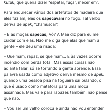
kutuk
, que queria dizer “espetar, fuçar, mexer em”.
Para endurecer vários dos artefatos de madeira que
eles faziam, eles os
sapecavam
no fogo. Tal verbo
deriva de
apek
, “chamuscar”.
– E as moças
sapecas,
Vô? A Mãe diz para eu me
cuidar com elas. Não me diga que elas queimam a
gente – ele deu uma risada:
– Queimam, rapaz, se queimam… E às vezes ocorre
incêndio com perda total. Mas essas coisas não
adianta falar; só se torrando a gente aprende. Essa
palavra usada como adjetivo deriva mesmo de
apek:
quando uma pessoa pisa na fogueira sai pulando, o
que é usado como metáfora para uma moça
assanhada. Mas vale para rapazes também, não pense
que não.
– Vou ser um velho coroca e ainda não vou entender