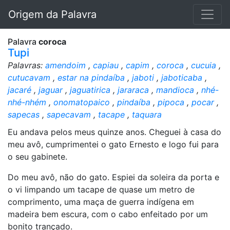
Origem da Palavra
Palavra
coroca
Tupi
Palavras:
amendoim
,
capiau
,
capim
,
coroca
,
cucuia
,
cutucavam
,
estar na pindaíba
,
jaboti
,
jaboticaba
,
jacaré
,
jaguar
,
jaguatirica
,
jararaca
,
mandioca
,
nhé-
nhé-nhém
,
onomatopaico
,
pindaíba
,
pipoca
,
pocar
,
sapecas
,
sapecavam
,
tacape
,
taquara
Eu andava pelos meus quinze anos. Cheguei à casa do
meu avô, cumprimentei o gato Ernesto e logo fui para
o seu gabinete.
Do meu avô, não do gato. Espiei da soleira da porta e
o vi limpando um tacape de quase um metro de
comprimento, uma maça de guerra indígena em
madeira bem escura, com o cabo enfeitado por um
bonito trançado.