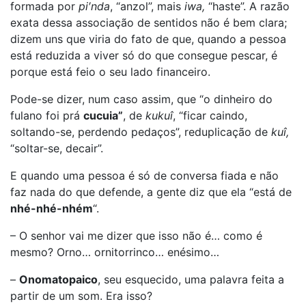
formada por
pi′nda
, “anzol”, mais
iwa,
“haste”. A razão
exata dessa associação de sentidos não é bem clara;
dizem uns que viria do fato de que, quando a pessoa
está reduzida a viver só do que consegue pescar, é
porque está feio o seu lado financeiro.
Pode-se dizer, num caso assim, que “o dinheiro do
fulano foi prá
cucuia”
, de
kukuî
, “ficar caindo,
soltando-se, perdendo pedaços”, reduplicação de
kuî,
“soltar-se, decair”.
E quando uma pessoa é só de conversa fiada e não
faz nada do que defende, a gente diz que ela “está de
nhé-nhé-nhém
“.
– O senhor vai me dizer que isso não é… como é
mesmo? Orno… ornitorrinco… enésimo…
–
Onomatopaico
, seu esquecido, uma palavra feita a
partir de um som. Era isso?