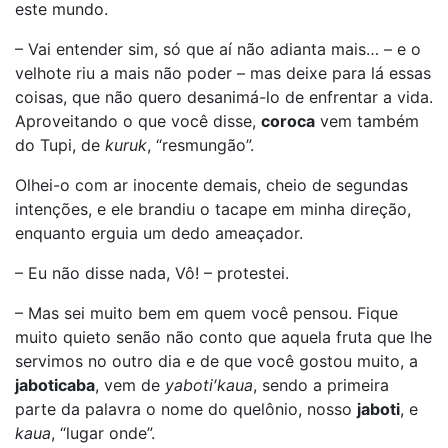
este mundo.
– Vai entender sim, só que aí não adianta mais… – e o
velhote riu a mais não poder – mas deixe para lá essas
coisas, que não quero desanimá-lo de enfrentar a vida.
Aproveitando o que você disse,
coroca
vem também
do Tupi, de
kuruk
, “resmungão”.
Olhei-o com ar inocente demais, cheio de segundas
intenções, e ele brandiu o tacape em minha direção,
enquanto erguia um dedo ameaçador.
– Eu não disse nada, Vô! – protestei.
– Mas sei muito bem em quem você pensou. Fique
muito quieto senão não conto que aquela fruta que lhe
servimos no outro dia e de que você gostou muito, a
jaboticaba
, vem de
yaboti′kaua
, sendo a primeira
parte da palavra o nome do quelônio, nosso
jaboti
, e
kaua
, “lugar onde”.