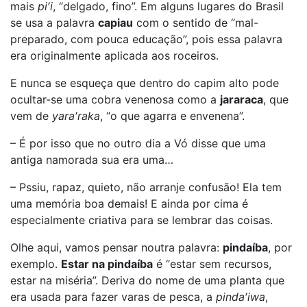
mais
pi′i
, “delgado, fino”. Em alguns lugares do Brasil
se usa a palavra
capiau
com o sentido de “mal-
preparado, com pouca educação”, pois essa palavra
era originalmente aplicada aos roceiros.
E nunca se esqueça que dentro do capim alto pode
ocultar-se uma cobra venenosa como a
jararaca
, que
vem de
yara′raka
, “o que agarra e envenena”.
– É por isso que no outro dia a Vó disse que uma
antiga namorada sua era uma…
– Pssiu, rapaz, quieto, não arranje confusão! Ela tem
uma memória boa demais! E ainda por cima é
especialmente criativa para se lembrar das coisas.
Olhe aqui, vamos pensar noutra palavra:
pindaíba
, por
exemplo.
Estar na pindaíba
é “estar sem recursos,
estar na miséria”. Deriva do nome de uma planta que
era usada para fazer varas de pesca, a
pinda′iwa
,