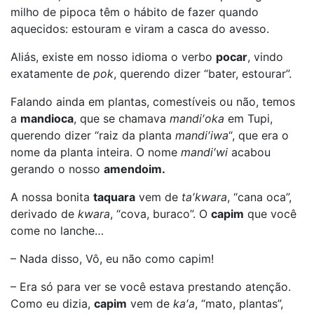
milho de pipoca têm o hábito de fazer quando
aquecidos: estouram e viram a casca do avesso.
Aliás, existe em nosso idioma o verbo
pocar
, vindo
exatamente de
pok
, querendo dizer “bater, estourar”.
Falando ainda em plantas, comestíveis ou não, temos
a
mandioca
, que se chamava
mandi′oka
em Tupi,
querendo dizer “raiz da planta
mandi′iwa
“, que era o
nome da planta inteira. O nome
mandi′wi
acabou
gerando o nosso
amendoim.
A nossa bonita
taquara
vem de
ta′kwara
, “cana oca”,
derivado de
kwara
, “cova, buraco”. O
capim
que você
come no lanche…
– Nada disso, Vô, eu não como capim!
– Era só para ver se você estava prestando atenção.
Como eu dizia,
capim
vem de
ka′a
, “mato, plantas”,