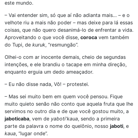
este mundo.
– Vai entender sim, só que aí não adianta mais… – e o
velhote riu a mais não poder – mas deixe para lá essas
coisas, que não quero desanimá-lo de enfrentar a vida.
Aproveitando o que você disse,
coroca
vem também
do Tupi, de
kuruk
, “resmungão”.
Olhei-o com ar inocente demais, cheio de segundas
intenções, e ele brandiu o tacape em minha direção,
enquanto erguia um dedo ameaçador.
– Eu não disse nada, Vô! – protestei.
– Mas sei muito bem em quem você pensou. Fique
muito quieto senão não conto que aquela fruta que lhe
servimos no outro dia e de que você gostou muito, a
jaboticaba
, vem de
yaboti′kaua
, sendo a primeira
parte da palavra o nome do quelônio, nosso
jaboti
, e
kaua
, “lugar onde”.