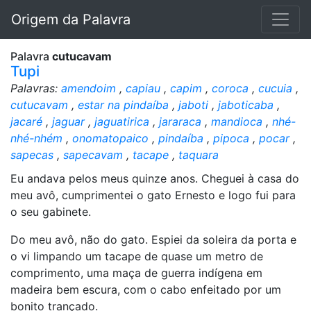
Origem da Palavra
Palavra
cutucavam
Tupi
Palavras:
amendoim
,
capiau
,
capim
,
coroca
,
cucuia
,
cutucavam
,
estar na pindaíba
,
jaboti
,
jaboticaba
,
jacaré
,
jaguar
,
jaguatirica
,
jararaca
,
mandioca
,
nhé-
nhé-nhém
,
onomatopaico
,
pindaíba
,
pipoca
,
pocar
,
sapecas
,
sapecavam
,
tacape
,
taquara
Eu andava pelos meus quinze anos. Cheguei à casa do
meu avô, cumprimentei o gato Ernesto e logo fui para
o seu gabinete.
Do meu avô, não do gato. Espiei da soleira da porta e
o vi limpando um tacape de quase um metro de
comprimento, uma maça de guerra indígena em
madeira bem escura, com o cabo enfeitado por um
bonito trançado.