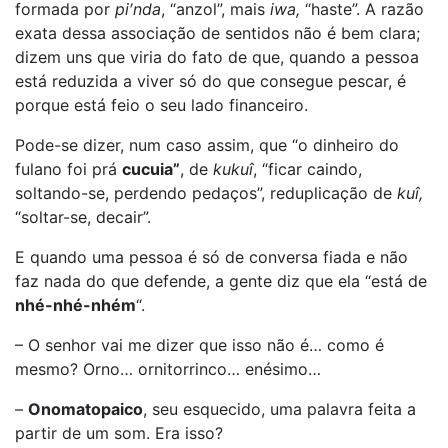
formada por
pi′nda
, “anzol”, mais
iwa,
“haste”. A razão
exata dessa associação de sentidos não é bem clara;
dizem uns que viria do fato de que, quando a pessoa
está reduzida a viver só do que consegue pescar, é
porque está feio o seu lado financeiro.
Pode-se dizer, num caso assim, que “o dinheiro do
fulano foi prá
cucuia”
, de
kukuî
, “ficar caindo,
soltando-se, perdendo pedaços”, reduplicação de
kuî,
“soltar-se, decair”.
E quando uma pessoa é só de conversa fiada e não
faz nada do que defende, a gente diz que ela “está de
nhé-nhé-nhém
“.
– O senhor vai me dizer que isso não é… como é
mesmo? Orno… ornitorrinco… enésimo…
–
Onomatopaico
, seu esquecido, uma palavra feita a
partir de um som. Era isso?