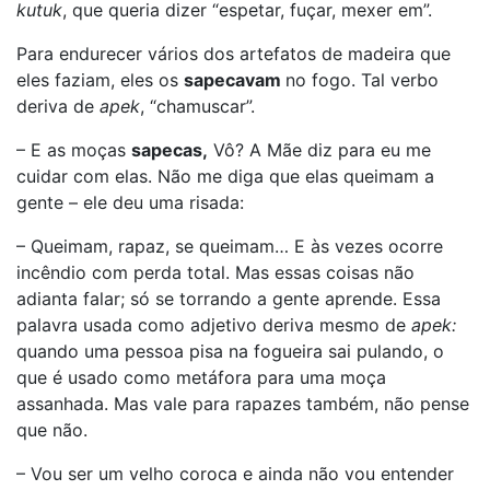
kutuk
, que queria dizer “espetar, fuçar, mexer em”.
Para endurecer vários dos artefatos de madeira que
eles faziam, eles os
sapecavam
no fogo. Tal verbo
deriva de
apek
, “chamuscar”.
– E as moças
sapecas,
Vô? A Mãe diz para eu me
cuidar com elas. Não me diga que elas queimam a
gente – ele deu uma risada:
– Queimam, rapaz, se queimam… E às vezes ocorre
incêndio com perda total. Mas essas coisas não
adianta falar; só se torrando a gente aprende. Essa
palavra usada como adjetivo deriva mesmo de
apek:
quando uma pessoa pisa na fogueira sai pulando, o
que é usado como metáfora para uma moça
assanhada. Mas vale para rapazes também, não pense
que não.
– Vou ser um velho coroca e ainda não vou entender