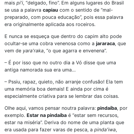
mais
pi′i
, “delgado, fino”. Em alguns lugares do Brasil
se usa a palavra
capiau
com o sentido de “mal-
preparado, com pouca educação”, pois essa palavra
era originalmente aplicada aos roceiros.
E nunca se esqueça que dentro do capim alto pode
ocultar-se uma cobra venenosa como a
jararaca
, que
vem de
yara′raka
, “o que agarra e envenena”.
– É por isso que no outro dia a Vó disse que uma
antiga namorada sua era uma…
– Pssiu, rapaz, quieto, não arranje confusão! Ela tem
uma memória boa demais! E ainda por cima é
especialmente criativa para se lembrar das coisas.
Olhe aqui, vamos pensar noutra palavra:
pindaíba
, por
exemplo.
Estar na pindaíba
é “estar sem recursos,
estar na miséria”. Deriva do nome de uma planta que
era usada para fazer varas de pesca, a
pinda′iwa
,