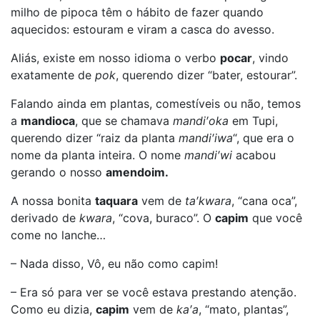
milho de pipoca têm o hábito de fazer quando
aquecidos: estouram e viram a casca do avesso.
Aliás, existe em nosso idioma o verbo
pocar
, vindo
exatamente de
pok
, querendo dizer “bater, estourar”.
Falando ainda em plantas, comestíveis ou não, temos
a
mandioca
, que se chamava
mandi′oka
em Tupi,
querendo dizer “raiz da planta
mandi′iwa
“, que era o
nome da planta inteira. O nome
mandi′wi
acabou
gerando o nosso
amendoim.
A nossa bonita
taquara
vem de
ta′kwara
, “cana oca”,
derivado de
kwara
, “cova, buraco”. O
capim
que você
come no lanche…
– Nada disso, Vô, eu não como capim!
– Era só para ver se você estava prestando atenção.
Como eu dizia,
capim
vem de
ka′a
, “mato, plantas”,