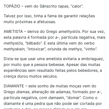
TOPÁZIO – vem do Sânscrito
tapas
, “calor”.
Talvez por isso, tinha a fama de garantir relações
muito próximas e afetuosas.
AMETISTA – deriva do Grego
amethystós
. Por sua vez,
esta palavra é formada por
a-
, partícula negativa, mais
methystós,
“bêbado”. E esta última vem do verbo
methyskein
, “intoxicar”, oriunda de
methys
, “vinho”.
Dizia-se que usar uma ametista evitaria a embriaguez,
por muito que a pessoa bebesse. Apesar das muitas
experiências sem resultado feitas pelos bebedores, a
crença durou muitos séculos.
DIAMANTE – este sonho de muitas moças vem do
Grego
diamas
, alteração de
adamas
, formado por
a-
,
partícula negativa, com
damaein
, “domar”. Como o
diamante é uma pedra que não pode ser cortada por