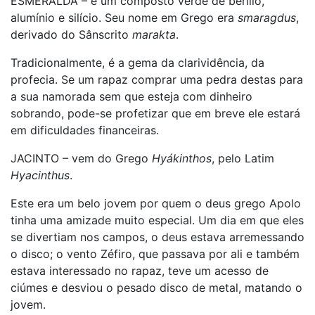
ESMERALDA – é um composto verde de berílio,
alumínio e silício. Seu nome em Grego era
smaragdus
,
derivado do Sânscrito
marakta
.
Tradicionalmente, é a gema da clarividência, da
profecia. Se um rapaz comprar uma pedra destas para
a sua namorada sem que esteja com dinheiro
sobrando, pode-se profetizar que em breve ele estará
em dificuldades financeiras.
JACINTO – vem do Grego
Hyákinthos
, pelo Latim
Hyacinthus
.
Este era um belo jovem por quem o deus grego Apolo
tinha uma amizade muito especial. Um dia em que eles
se divertiam nos campos, o deus estava arremessando
o disco; o vento Zéfiro, que passava por ali e também
estava interessado no rapaz, teve um acesso de
ciúmes e desviou o pesado disco de metal, matando o
jovem.