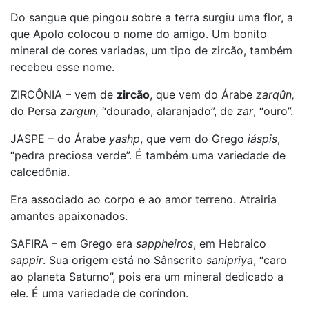
Do sangue que pingou sobre a terra surgiu uma flor, a
que Apolo colocou o nome do amigo. Um bonito
mineral de cores variadas, um tipo de zircão, também
recebeu esse nome.
ZIRCÔNIA – vem de
zircão
, que vem do Árabe
zarqûn,
do Persa
zargun,
“dourado, alaranjado”, de
zar
, “ouro”.
JASPE – do Árabe
yashp
, que vem do Grego
iáspis
,
“pedra preciosa verde”. É também uma variedade de
calcedônia.
Era associado ao corpo e ao amor terreno. Atrairia
amantes apaixonados.
SAFIRA – em Grego era
sappheiros
, em Hebraico
sappir
. Sua origem está no Sânscrito
sanipriya
, “caro
ao planeta Saturno”, pois era um mineral dedicado a
ele. É uma variedade de coríndon.