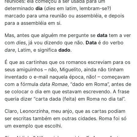
reuniões: ela começou a ser usada para um
determinado
dia
(
dies
em latim, lembram-se?)
marcado para uma reunião ou assembléia, e depois
para a assembléia em si.
Mas, antes que alguém me pergunte se
data
tem a ver
com
dies
, já vou dizendo que não.
Data
é do verbo
dare
, Latim, e significa
dado
.
É que as cartinhas que os romanos escreviam para os
seus amiguinhos – não, Miguelito, ainda não tinham
inventado o e-mail naquela época, não! – começavam
com a fórmula
data Romae
, “dado em Roma”, antes de
se colocar o dia em que estavam escrevendo. A frase
queria dizer “carta dada (feita) em Roma no dia tal”.
Claro, Leonorzinha, meu anjo, que as cartas podiam
ser escritas também em outras cidades. Roma foi só
um exemplo que escolhi.