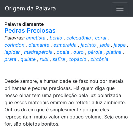
Origem da Palavra
Palavra
diamante
Pedras Preciosas
Palavras:
ametista
,
berilo
,
calcedônia
,
coral
,
coríndon
,
diamante
,
esmeralda
,
jacinto
,
jade
,
jaspe
,
lapidar
,
madrepérola
,
opala
,
ouro
,
pérola
,
platina
,
prata
,
quilate
,
rubi
,
safira
,
topázio
,
zircônia
Desde sempre, a humanidade se fascinou por metais
brilhantes e pedras preciosas. Há quem diga que
nosso olhar tem uma predileção pela luz polarizada
que esses materiais emitem ao refletir a luz ambiente.
Outros dizem que é simplesmente porque eles
representam muito valor em pouco volume. Seja como
for, são objetos bonitos.