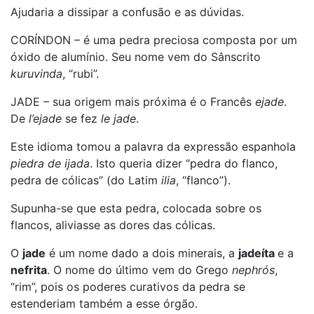
Ajudaria a dissipar a confusão e as dúvidas.
CORÍNDON – é uma pedra preciosa composta por um
óxido de alumínio. Seu nome vem do Sânscrito
kuruvinda
, “rubi”.
JADE – sua origem mais próxima é o Francês
ejade
.
De
l’ejade
se fez
le jade
.
Este idioma tomou a palavra da expressão espanhola
piedra de ijada
. Isto queria dizer “pedra do flanco,
pedra de cólicas” (do Latim
ilia
, “flanco”).
Supunha-se que esta pedra, colocada sobre os
flancos, aliviasse as dores das cólicas.
O
jade
é um nome dado a dois minerais, a
jadeíta
e a
nefrita
. O nome do último vem do Grego
nephrós
,
“rim”, pois os poderes curativos da pedra se
estenderiam também a esse órgão.