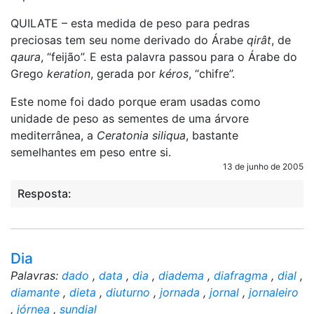
QUILATE – esta medida de peso para pedras
preciosas tem seu nome derivado do Árabe
qirât
, de
qaura
, “feijão”. E esta palavra passou para o Árabe do
Grego
keration
, gerada por
kéros
, “chifre”.
Este nome foi dado porque eram usadas como
unidade de peso as sementes de uma árvore
mediterrânea, a
Ceratonia siliqua
, bastante
semelhantes em peso entre si.
13 de junho de 2005
Resposta:
Dia
Palavras:
dado
,
data
,
dia
,
diadema
,
diafragma
,
dial
,
diamante
,
dieta
,
diuturno
,
jornada
,
jornal
,
jornaleiro
,
jórnea
,
sundial