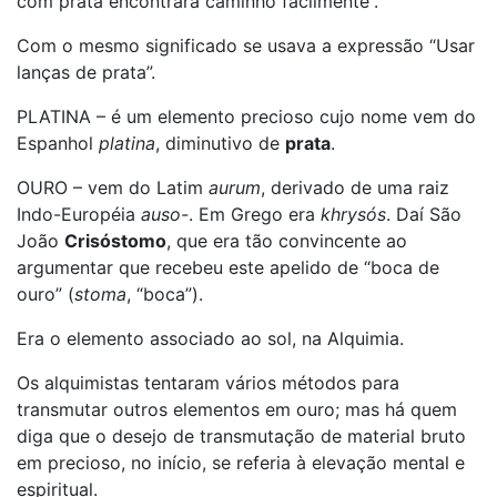
com prata encontrará caminho facilmente”.
Com o mesmo significado se usava a expressão “Usar
lanças de prata”.
PLATINA – é um elemento precioso cujo nome vem do
Espanhol
platina
, diminutivo de
prata
.
OURO – vem do Latim
aurum
, derivado de uma raiz
Indo-Européia
auso-
. Em Grego era
khrysós
. Daí São
João
Crisóstomo
, que era tão convincente ao
argumentar que recebeu este apelido de “boca de
ouro” (
stoma
, “boca”).
Era o elemento associado ao sol, na Alquimia.
Os alquimistas tentaram vários métodos para
transmutar outros elementos em ouro; mas há quem
diga que o desejo de transmutação de material bruto
em precioso, no início, se referia à elevação mental e
espiritual.