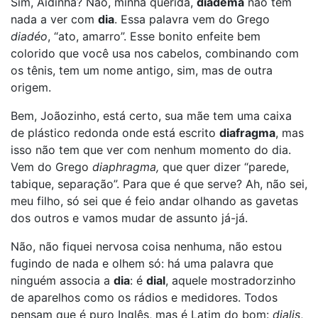
Sim, Aidinha? Não, minha querida,
diadema
não tem
nada a ver com
dia
. Essa palavra vem do Grego
diadéo
, “ato, amarro”. Esse bonito enfeite bem
colorido que você usa nos cabelos, combinando com
os tênis, tem um nome antigo, sim, mas de outra
origem.
Bem, Joãozinho, está certo, sua mãe tem uma caixa
de plástico redonda onde está escrito
diafragma
, mas
isso não tem que ver com nenhum momento do dia.
Vem do Grego
diaphragma,
que quer dizer “parede,
tabique, separação”. Para que é que serve? Ah, não sei,
meu filho, só sei que é feio andar olhando as gavetas
dos outros e vamos mudar de assunto já-já.
Não, não fiquei nervosa coisa nenhuma, não estou
fugindo de nada e olhem só: há uma palavra que
ninguém associa a
dia
: é
dial
, aquele mostradorzinho
de aparelhos como os rádios e medidores. Todos
pensam que é puro Inglês, mas é Latim do bom:
dialis
,