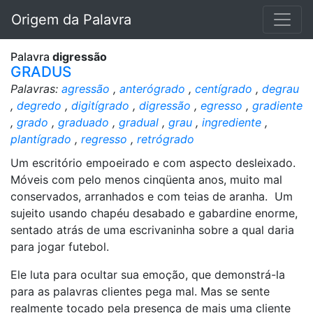
Origem da Palavra
Palavra
digressão
GRADUS
Palavras:
agressão
,
anterógrado
,
centígrado
,
degrau
,
degredo
,
digitígrado
,
digressão
,
egresso
,
gradiente
,
grado
,
graduado
,
gradual
,
grau
,
ingrediente
,
plantígrado
,
regresso
,
retrógrado
Um escritório empoeirado e com aspecto desleixado.
Móveis com pelo menos cinqüenta anos, muito mal
conservados, arranhados e com teias de aranha. Um
sujeito usando chapéu desabado e gabardine enorme,
sentado atrás de uma escrivaninha sobre a qual daria
para jogar futebol.
Ele luta para ocultar sua emoção, que demonstrá-la
para as palavras clientes pega mal. Mas se sente
realmente tocado pela presença de mais uma cliente