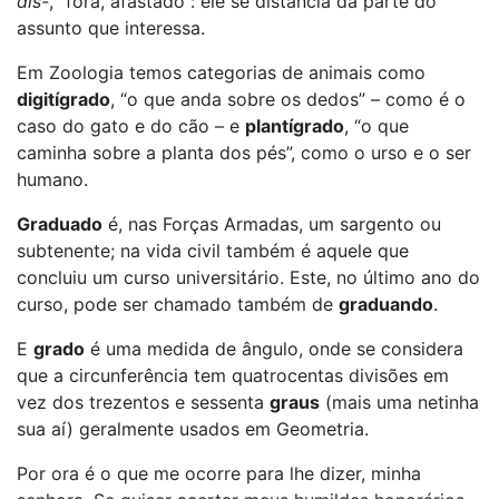
dis-
, “fora, afastado”: ele se distancia da parte do
assunto que interessa.
Em Zoologia temos categorias de animais como
digitígrado
, “o que anda sobre os dedos” – como é o
caso do gato e do cão – e
plantígrado
, “o que
caminha sobre a planta dos pés”, como o urso e o ser
humano.
Graduado
é, nas Forças Armadas, um sargento ou
subtenente; na vida civil também é aquele que
concluiu um curso universitário. Este, no último ano do
curso, pode ser chamado também de
graduando
.
E
grado
é uma medida de ângulo, onde se considera
que a circunferência tem quatrocentas divisões em
vez dos trezentos e sessenta
graus
(mais uma netinha
sua aí) geralmente usados em Geometria.
Por ora é o que me ocorre para lhe dizer, minha