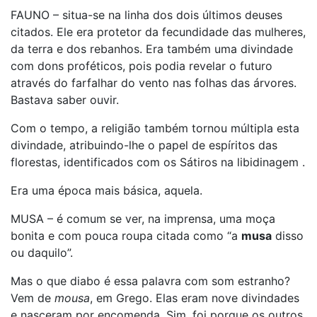
FAUNO – situa-se na linha dos dois últimos deuses
citados. Ele era protetor da fecundidade das mulheres,
da terra e dos rebanhos. Era também uma divindade
com dons proféticos, pois podia revelar o futuro
através do farfalhar do vento nas folhas das árvores.
Bastava saber ouvir.
Com o tempo, a religião também tornou múltipla esta
divindade, atribuindo-lhe o papel de espíritos das
florestas, identificados com os Sátiros na libidinagem .
Era uma época mais básica, aquela.
MUSA – é comum se ver, na imprensa, uma moça
bonita e com pouca roupa citada como “a
musa
disso
ou daquilo”.
Mas o que diabo é essa palavra com som estranho?
Vem de
mousa
, em Grego. Elas eram nove divindades
e nasceram por encomenda. Sim, foi porque os outros