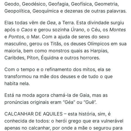
Geodo, Geodésico, Geofagia, Geofísica, Geometria,
Geopolítica, Geoquímica e dezenas de outras palavras.
Elas todas vêm de
Gea
, a Terra. Esta divindade surgiu
após o
Caos
e gerou sozinha
Úrano
, o Céu, os
Montes
e
Pontos
, o Mar. Com a ajuda de seres do sexo
masculino, gerou os Titãs, os deuses Olímpicos em sua
maioria, bem como monstros quais as Harpias,
Caribdes, Píton, Équidna e outros horrores.
Com o tempo e o refinamento dos mitos, ela se
transformou na mãe dos deuses e de tudo o que
habita nela.
Está na moda agora chamá-la de Gaia, mas as
pronúncias originais eram “Géa” ou “Guê”.
CALCANHAR DE AQUILES – esta história, sim, é
conhecida de todos: o herói grego que era vulnerável
apenas no calcanhar, por onde a mãe o segurou para