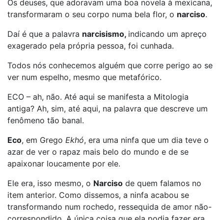
Os deuses, que adoravam uma boa novela à mexicana,
transformaram o seu corpo numa bela flor, o
narciso
.
Daí é que a palavra
narcisismo,
indicando um apreço
exagerado pela própria pessoa, foi cunhada.
Todos nós conhecemos alguém que corre perigo ao se
ver num espelho, mesmo que metafórico.
ECO – ah, não. Até aqui se manifesta a Mitologia
antiga? Ah, sim, até aqui, na palavra que descreve um
fenômeno tão banal.
Eco
, em Grego
Ekhó
, era uma ninfa que um dia teve o
azar de ver o rapaz mais belo do mundo e de se
apaixonar loucamente por ele.
Ele era, isso mesmo, o
Narciso
de quem falamos no
item anterior. Como dissemos, a ninfa acabou se
transformando num rochedo, ressequida de amor não-
correspondido. A única coisa que ela podia fazer era