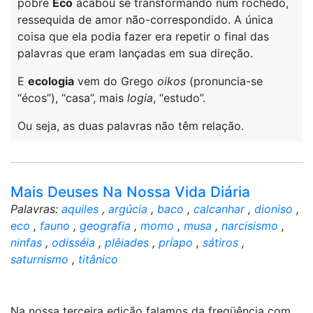
pobre
Eco
acabou se transformando num rochedo,
ressequida de amor não-correspondido. A única
coisa que ela podia fazer era repetir o final das
palavras que eram lançadas em sua direção.
E
ecologia
vem do Grego
oikos
(pronuncia-se
“écos”), “casa”, mais
logia
, “estudo”.
Ou seja, as duas palavras não têm relação.
Mais Deuses Na Nossa Vida Diária
Palavras:
aquiles
,
argúcia
,
baco
,
calcanhar
,
dioniso
,
eco
,
fauno
,
geografia
,
momo
,
musa
,
narcisismo
,
ninfas
,
odisséia
,
plêiades
,
príapo
,
sátiros
,
saturnismo
,
titânico
Na nossa terceira edição falamos da freqüência com