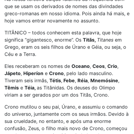
que se usam os derivados de nomes das divindades
greco-romanas em nosso idioma. Pois ainda há mais, e
hoje vamos entrar novamente no assunto.
TITÂNICO – todos conhecem esta palavra, que hoje
significa “gigantesco, enorme”. Os
Titãs,
Titanes
em
Grego, eram os seis filhos de Úrano e Géia, ou seja, o
Céu e a Terra.
Eles receberam os nomes de
Oceano
,
Ceos
,
Crio
,
Jápeto
,
Hiperíon
e
Crono
, pelo lado masculino.
Tiveram seis irmãs,
Tétis
,
Febe
,
Réia
,
Mnemósine
,
Têmis
e
Téia,
as Titânidas. Os deuses do Olimpo
viriam a ser gerados por um dos Titãs, Crono.
Crono mutilou o seu pai, Úrano, e assumiu o comando
do universo, juntamente com os seus irmãos. Devido à
sua crueldade, no entanto, e após uma enorme
confusão, Zeus, o filho mais novo de Crono, começou