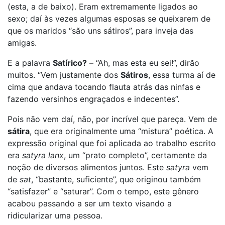
(esta, a de baixo). Eram extremamente ligados ao
sexo; daí às vezes algumas esposas se queixarem de
que os maridos “são uns sátiros”, para inveja das
amigas.
E a palavra
Satírico?
– “Ah, mas esta eu sei!”, dirão
muitos. “Vem justamente dos
Sátiros
, essa turma aí de
cima que andava tocando flauta atrás das ninfas e
fazendo versinhos engraçados e indecentes”.
Pois não vem daí, não, por incrível que pareça. Vem de
sátira
, que era originalmente uma “mistura” poética. A
expressão original que foi aplicada ao trabalho escrito
era
satyra lanx
, um “prato completo”, certamente da
noção de diversos alimentos juntos. Este
satyra
vem
de
sat
, “bastante, suficiente”, que originou também
“satisfazer” e “saturar”. Com o tempo, este gênero
acabou passando a ser um texto visando a
ridicularizar uma pessoa.