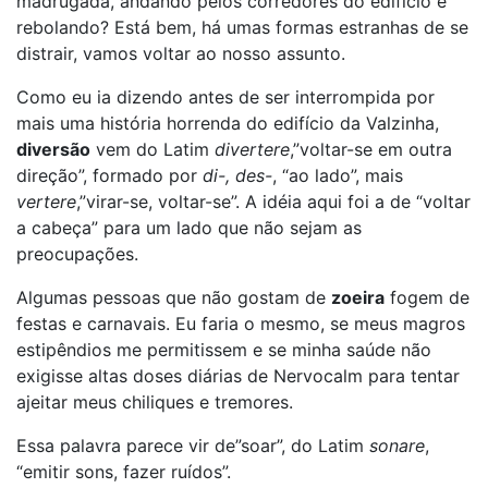
madrugada, andando pelos corredores do edifício e
rebolando? Está bem, há umas formas estranhas de se
distrair, vamos voltar ao nosso assunto.
Como eu ia dizendo antes de ser interrompida por
mais uma história horrenda do edifício da Valzinha,
diversão
vem do Latim
divertere
,”voltar-se em outra
direção”, formado por
di-, des-
, “ao lado”, mais
vertere
,”virar-se, voltar-se”. A idéia aqui foi a de “voltar
a cabeça” para um lado que não sejam as
preocupações.
Algumas pessoas que não gostam de
zoeira
fogem de
festas e carnavais. Eu faria o mesmo, se meus magros
estipêndios me permitissem e se minha saúde não
exigisse altas doses diárias de Nervocalm para tentar
ajeitar meus chiliques e tremores.
Essa palavra parece vir de”soar”, do Latim
sonare
,
“emitir sons, fazer ruídos”.