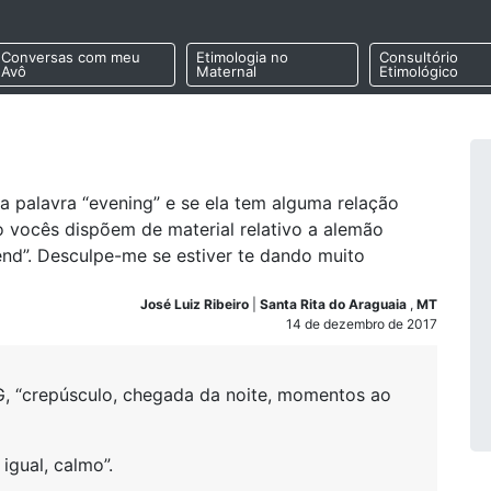
Conversas com meu
Etimologia no
Consultório
Avô
Maternal
Etimológico
da palavra “evening” e se ela tem alguma relação
o vocês dispõem de material relativo a alemão
nd”. Desculpe-me se estiver te dando muito
José Luiz Ribeiro
|
Santa Rita do Araguaia
,
MT
14 de dezembro de 2017
 “crepúsculo, chegada da noite, momentos ao
igual, calmo”.