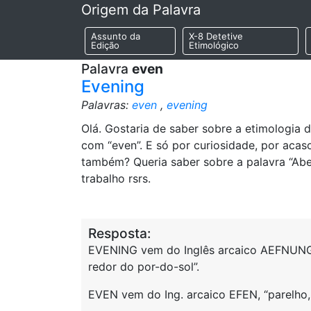
Origem da Palavra
Assunto da
X-8 Detetive
Edição
Etimológico
Palavra
even
Evening
Palavras:
even
,
evening
Olá. Gostaria de saber sobre a etimologia 
com “even”. E só por curiosidade, por acas
também? Queria saber sobre a palavra “Abe
trabalho rsrs.
Resposta:
EVENING vem do Inglês arcaico AEFNUNG,
redor do por-do-sol”.
EVEN vem do Ing. arcaico EFEN, “parelho, 