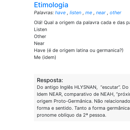
Etimologia
Palavras:
have
,
listen
,
me
,
near
,
other
Olá! Qual a origem da palavra cada e das p
Listen
Other
Near
Have (é de origem latina ou germanica?)
Me (idem)
Resposta:
Do antigo Inglês HLYSNAN, “escutar”. Do a
Idem NEAR, comparativo de NEAH, “próximo
origem Proto-Germânica. Não relacionad
forma e sentido. Tanto a forma germânica
pronome oblíquo da 2ª pessoa.