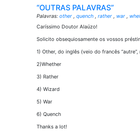
“OUTRAS PALAVRAS”
Palavras:
other
,
quench
,
rather
,
war
,
whe
Caríssimo Doutor Alaúzo!
Solicito obsequiosamente os vossos présti
1) Other, do inglês (veio do francês “autre”, 
2)Whether
3) Rather
4) Wizard
5) War
6) Quench
Thanks a lot!