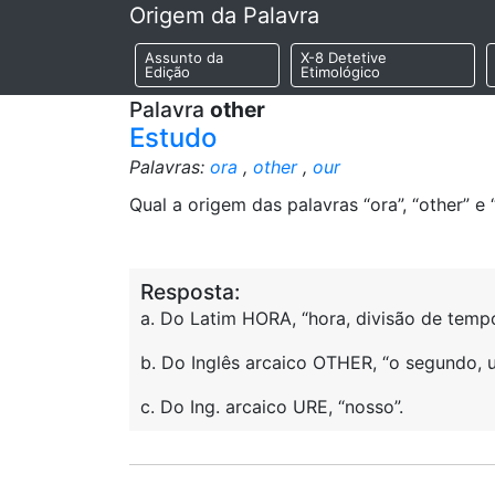
Origem da Palavra
Assunto da
X-8 Detetive
Edição
Etimológico
Palavra
other
Estudo
Palavras:
ora
,
other
,
our
Qual a origem das palavras “ora”, “other” e 
Resposta:
a. Do Latim HORA, “hora, divisão de tempo
b. Do Inglês arcaico OTHER, “o segundo, u
c. Do Ing. arcaico URE, “nosso”.