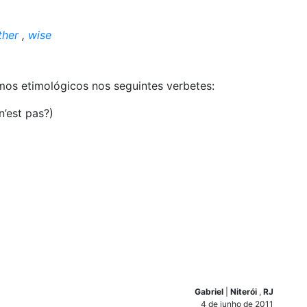
ther
,
wise
mos etimológicos nos seguintes verbetes:
n’est pas?)
Gabriel
|
Niterói
,
RJ
4 de junho de 2011