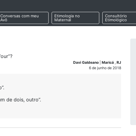
Conversas com meu
Etimologia no
Consultório
Avô
Maternal
Etimológico
“our”?
Davi Galdeano
|
Maricá
,
RJ
6 de junho de 2018
”.
m de dois, outro”.