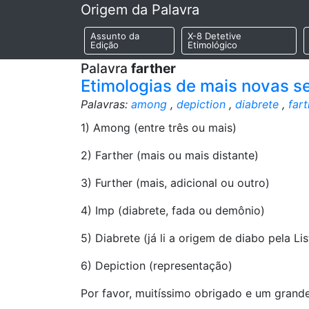
Origem da Palavra
Assunto da
X-8 Detetive
Edição
Etimológico
Palavra
farther
Etimologias de mais novas se
Palavras:
among
,
depiction
,
diabrete
,
fart
1) Among (entre três ou mais)
2) Farther (mais ou mais distante)
3) Further (mais, adicional ou outro)
4) Imp (diabrete, fada ou demônio)
5) Diabrete (já li a origem de diabo pela L
6) Depiction (representação)
Por favor, muitíssimo obrigado e um grand