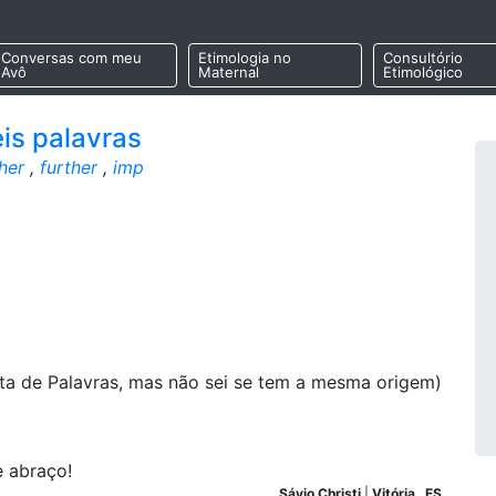
Conversas com meu
Etimologia no
Consultório
Avô
Maternal
Etimológico
is palavras
her
,
further
,
imp
ista de Palavras, mas não sei se tem a mesma origem)
e abraço!
Sávio Christi
|
Vitória
,
ES