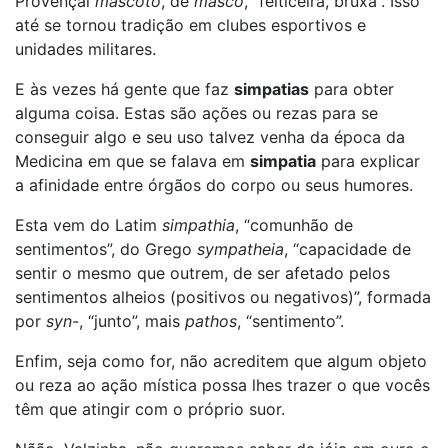
Provençal
mascoto
, de
masco
, “feiticeira, bruxa”. Isso
até se tornou tradição em clubes esportivos e
unidades militares.
E às vezes há gente que faz
simpatias
para obter
alguma coisa. Estas são ações ou rezas para se
conseguir algo e seu uso talvez venha da época da
Medicina em que se falava em
simpatia
para explicar
a afinidade entre órgãos do corpo ou seus humores.
Esta vem do Latim
simpathia
, “comunhão de
sentimentos”, do Grego
sympatheia
, “capacidade de
sentir o mesmo que outrem, de ser afetado pelos
sentimentos alheios (positivos ou negativos)”, formada
por
syn
-, “junto”, mais
pathos
, “sentimento”.
Enfim, seja como for, não acreditem que algum objeto
ou reza ao ação mística possa lhes trazer o que vocês
têm que atingir com o próprio suor.