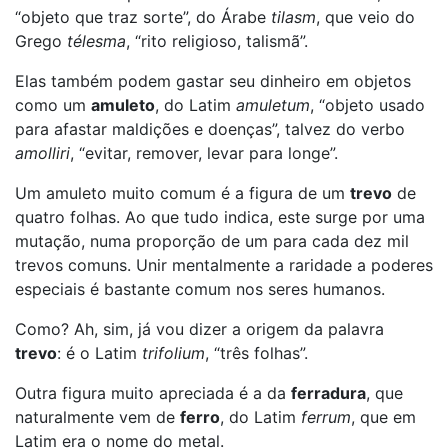
“objeto que traz sorte”, do Árabe
tilasm
, que veio do
Grego
télesma
, “rito religioso, talismã”.
Elas também podem gastar seu dinheiro em objetos
como um
amuleto
, do Latim
amuletum
, “objeto usado
para afastar maldições e doenças”, talvez do verbo
amolliri
, “evitar, remover, levar para longe”.
Um amuleto muito comum é a figura de um
trevo
de
quatro folhas. Ao que tudo indica, este surge por uma
mutação, numa proporção de um para cada dez mil
trevos comuns. Unir mentalmente a raridade a poderes
especiais é bastante comum nos seres humanos.
Como? Ah, sim, já vou dizer a origem da palavra
trevo
: é o Latim
trifolium
, “três folhas”.
Outra figura muito apreciada é a da
ferradura
, que
naturalmente vem de
ferro
, do Latim
ferrum
, que em
Latim era o nome do metal.