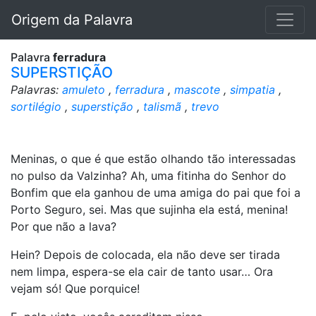
Origem da Palavra
Palavra
ferradura
SUPERSTIÇÃO
Palavras:
amuleto
,
ferradura
,
mascote
,
simpatia
,
sortilégio
,
superstição
,
talismã
,
trevo
Meninas, o que é que estão olhando tão interessadas
no pulso da Valzinha? Ah, uma fitinha do Senhor do
Bonfim que ela ganhou de uma amiga do pai que foi a
Porto Seguro, sei. Mas que sujinha ela está, menina!
Por que não a lava?
Hein? Depois de colocada, ela não deve ser tirada
nem limpa, espera-se ela cair de tanto usar… Ora
vejam só! Que porquice!