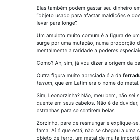
Elas também podem gastar seu dinheiro 
“objeto usado para afastar maldições e do
levar para longe”.
Um amuleto muito comum é a figura de u
surge por uma mutação, numa proporção de
mentalmente a raridade a poderes especia
Como? Ah, sim, já vou dizer a origem da p
Outra figura muito apreciada é a da
ferrad
ferrum
, que em Latim era o nome do metal.
Sim, Leonorzinha? Não, meu bem, não sei s
quente em seus cabelos. Não é de duvidar,
estranhas para se sentirem belas.
Zorzinho, pare de resmungar e explique-se.
fama. Aí é que está, não se chegou a uma 
objeto de ferro, um metal de muita importâ