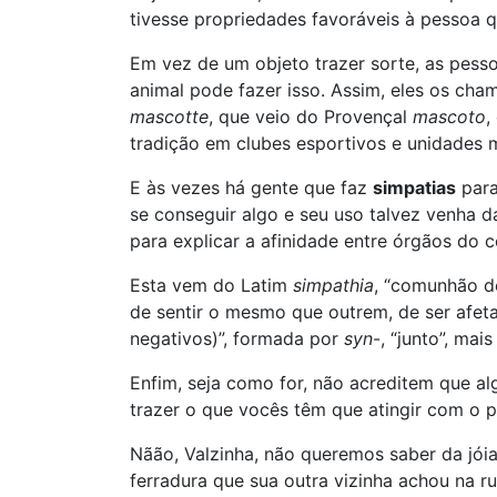
tivesse propriedades favoráveis à pessoa 
Em vez de um objeto trazer sorte, as pes
animal pode fazer isso. Assim, eles os ch
mascotte
, que veio do Provençal
mascoto
,
tradição em clubes esportivos e unidades mi
E às vezes há gente que faz
simpatias
para
se conseguir algo e seu uso talvez venha 
para explicar a afinidade entre órgãos do 
Esta vem do Latim
simpathia
, “comunhão d
de sentir o mesmo que outrem, de ser afeta
negativos)”, formada por
syn
-, “junto”, mai
Enfim, seja como for, não acreditem que al
trazer o que vocês têm que atingir com o p
Nãão, Valzinha, não queremos saber da jó
ferradura que sua outra vizinha achou na r