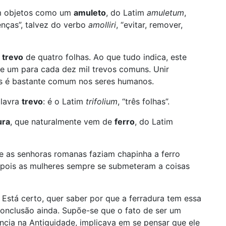
em objetos como um
amuleto
, do Latim
amuletum
,
enças”, talvez do verbo
amolliri
, “evitar, remover,
m
trevo
de quatro folhas. Ao que tudo indica, este
 um para cada dez mil trevos comuns. Unir
is é bastante comum nos seres humanos.
alavra
trevo
: é o Latim
trifolium
, “três folhas”.
ura
, que naturalmente vem de
ferro
, do Latim
e as senhoras romanas faziam chapinha a ferro
 pois as mulheres sempre se submeteram a coisas
 Está certo, quer saber por que a ferradura tem essa
conclusão ainda. Supõe-se que o fato de ser um
ncia na Antiguidade, implicava em se pensar que ele