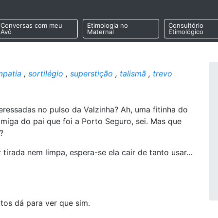
Conversas com meu
Etimologia no
Consultório
Avô
Maternal
Etimológico
mpatia
,
sortilégio
,
superstição
,
talismã
,
trevo
eressadas no pulso da Valzinha? Ah, uma fitinha do
iga do pai que foi a Porto Seguro, sei. Mas que
?
 tirada nem limpa, espera-se ela cair de tanto usar…
tos dá para ver que sim.