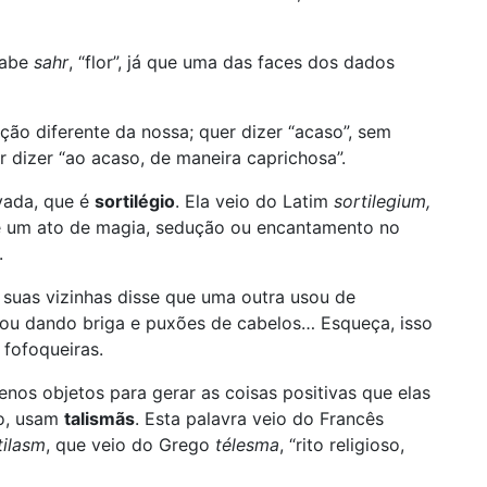
rabe
sahr
, “flor”, já que uma das faces dos dados
ão diferente da nossa; quer dizer “acaso”, sem
 dizer “ao acaso, de maneira caprichosa”.
vada, que é
sortilégio
. Ela veio do Latim
sortilegium,
 de um ato de magia, sedução ou encantamento no
.
e suas vizinhas disse que uma outra usou de
abou dando briga e puxões de cabelos… Esqueça, isso
 fofoqueiras.
os objetos para gerar as coisas positivas que elas
lo, usam
talismãs
. Esta palavra veio do Francês
tilasm
, que veio do Grego
télesma
, “rito religioso,