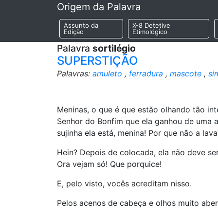
Origem da Palavra
Assunto da
X-8 Detetive
Edição
Etimológico
Palavra
sortilégio
SUPERSTIÇÃO
Palavras:
amuleto
,
ferradura
,
mascote
,
si
Meninas, o que é que estão olhando tão int
Senhor do Bonfim que ela ganhou de uma am
sujinha ela está, menina! Por que não a lava
Hein? Depois de colocada, ela não deve ser
Ora vejam só! Que porquice!
E, pelo visto, vocês acreditam nisso.
Pelos acenos de cabeça e olhos muito aber