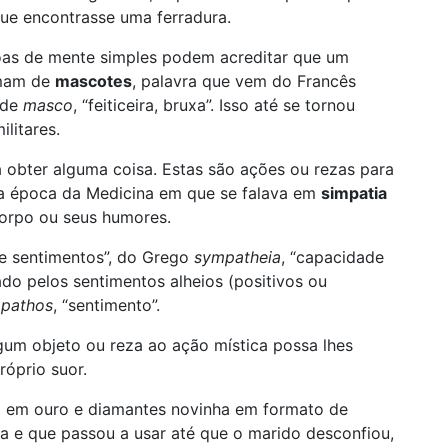
que encontrasse uma ferradura.
soas de mente simples podem acreditar que um
amam de
mascotes
, palavra que vem do Francês
 de
masco
, “feiticeira, bruxa”. Isso até se tornou
litares.
 obter alguma coisa. Estas são ações ou rezas para
da época da Medicina em que se falava em
simpatia
corpo ou seus humores.
e sentimentos”, do Grego
sympatheia
, “capacidade
do pelos sentimentos alheios (positivos ou
s
pathos
, “sentimento”.
gum objeto ou reza ao ação mística possa lhes
róprio suor.
ia em ouro e diamantes novinha em formato de
ua e que passou a usar até que o marido desconfiou,