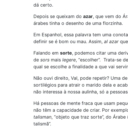
dá certo.
Depois se queixam do
azar
, que vem do Á
árabes tinha o desenho de uma florzinha.
Em Espanhol, essa palavra tem uma conotaç
definir se é bom ou mau. Assim,
al azar
quer
Falando em
sorte
, podemos citar uma deri
de
sors
mais
legere
, “escolher”. Trata-se
qual se escolhe a finalidade a que vai servir
Não ouvi direito, Val, pode repetir? Uma d
sortilégios para atrair o marido dela e ac
não interessa à nossa aulinha, só a pessoas
Há pessoas de mente fraca que usam pequen
não têm a capacidade de criar. Por exemp
talisman
, “objeto que traz sorte”, do Árabe
talismã”.