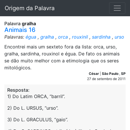
Origem da Palavra
Palavra
gralha
Animais 16
Palavras:
égua
,
gralha
,
orca
,
rouxinil
,
sardinha
,
urso
Encontrei mais um sexteto fora da lista: orca, urso,
gralha, sardinha, rouxinol e égua. De fato os animais
se dão muito melhor com a etimologia que os seres
mitológicos.
César
|
São Paulo
,
SP
27 de setembro de 2011
Resposta:
1) Do Latim ORCA, “barril”.
2) Do L. URSUS, “urso”.
3) Do L. GRACULUS, “gaio”.