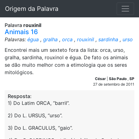
Origem da Palavra
Palavra
rouxinil
Animais 16
Palavras:
égua
,
gralha
,
orca
,
rouxinil
,
sardinha
,
urso
Encontrei mais um sexteto fora da lista: orca, urso,
gralha, sardinha, rouxinol e égua. De fato os animais
se dão muito melhor com a etimologia que os seres
mitológicos.
César
|
São Paulo
,
SP
27 de setembro de 2011
Resposta:
1) Do Latim ORCA, “barril”.
2) Do L. URSUS, “urso”.
3) Do L. GRACULUS, “gaio”.