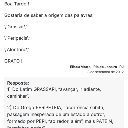
Boa Tarde !
Gostaria de saber a origem das palavras:
\”Grassar\”
\”Peripécia\”
\”Alóctone\”
GRATO !
Eliseu Motta
|
Rio de Janeiro
,
RJ
8 de setembro de 2012
Resposta:
1) Do Latim GRASSARI, “avançar, ir adiante,
caminhar”.
2) Do Grego PERIPETEIA, “ocorrência súbita,
passagem inesperada de um estado a outro”,
formado por PERI, “ao redor, além”, mais PATEIN,