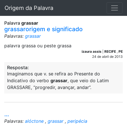
Origem da Palavra
Palavra
grassar
grassarorigem e significado
Palavras:
grassar
palavra grassa ou peste grassa
izaura assis
|
RECIFE
,
PE
24 de abril de 2013
Resposta:
Imaginamos que v. se refira ao Presente do
Indicativo do verbo
grassar
, que veio do Latim
GRASSARE, “progredir, avançar, andar”.
…
Palavras:
alóctone
,
grassar
,
peripécia