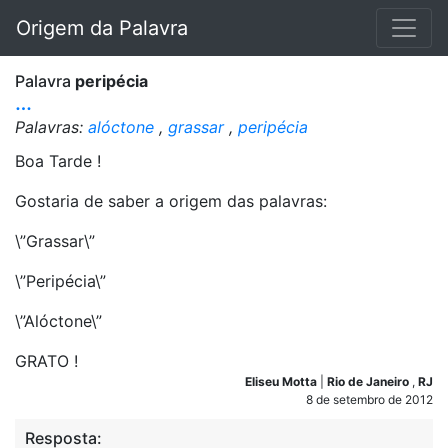
Origem da Palavra
Palavra
peripécia
…
Palavras:
alóctone
,
grassar
,
peripécia
Boa Tarde !
Gostaria de saber a origem das palavras:
\”Grassar\”
\”Peripécia\”
\”Alóctone\”
GRATO !
Eliseu Motta
|
Rio de Janeiro
,
RJ
8 de setembro de 2012
Resposta: