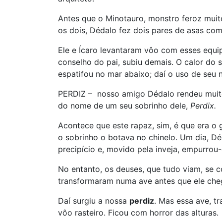
Antes que o Minotauro, monstro feroz muit
os dois, Dédalo fez dois pares de asas co
Ele e Ícaro levantaram vôo com esses equi
conselho do pai, subiu demais. O calor do 
espatifou no mar abaixo; daí o uso de seu
PERDIZ – nosso amigo Dédalo rendeu muit
do nome de um seu sobrinho dele,
Perdix.
Acontece que este rapaz, sim, é que era o g
o sobrinho o botava no chinelo. Um dia, D
precipício e, movido pela inveja, empurrou
No entanto, os deuses, que tudo viam, se
transformaram numa ave antes que ele che
Daí surgiu a nossa
perdiz
. Mas essa ave, t
vôo rasteiro. Ficou com horror das alturas.