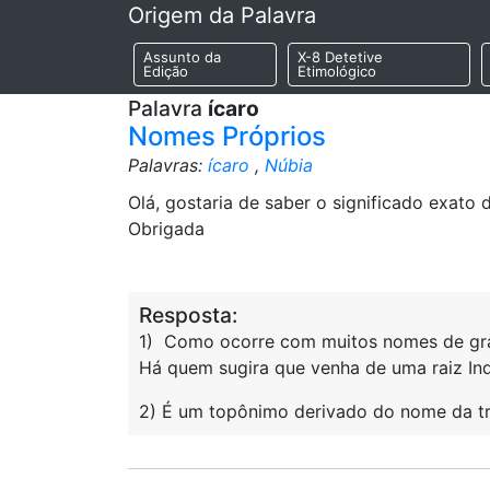
Origem da Palavra
Assunto da
X-8 Detetive
Edição
Etimológico
Palavra
ícaro
Nomes Próprios
Palavras:
ícaro
,
Núbia
Olá, gostaria de saber o significado exato
Obrigada
Resposta:
1) Como ocorre com muitos nomes de gran
Há quem sugira que venha de uma raiz Indo
2) É um topônimo derivado do nome da tr