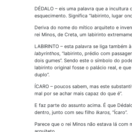
DÉDALO – eis uma palavra que a incultura
esquecimento. Significa “labirinto, lugar ond
Deriva do nome do mítico arquiteto e inven
rei Minos, de Creta, um labirinto extremam
LABIRINTO – esta palavra se liga também à 
labyrinthos
, “labirinto, prédio com passage
dois gumes”. Sendo este o símbolo do poder
labirinto original fosse o palácio real, e 
duplo”.
ÍCARO – poucos sabem, mas este substanti
mal por se achar mais capaz do que é”.
E faz parte do assunto acima. É que Dédalo
dentro, junto com seu filho
Ikaros,
“Ícaro”.
Parece que o rei Minos não estava lá com 
arquiteto.