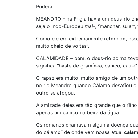
Pudera!
MEANDRO – na Frigia havia um deus-rio 
seja o Indo-Europeu
mai-
, “manchar, sujar”,
Como ele era extremamente retorcido, ess
muito cheio de voltas”.
CALAMIDADE – bem, o deus-rio acima tev
significa “haste de gramínea, caniço, caule”.
O rapaz era muito, muito amigo de um out
no rio Meandro quando Cálamo desafiou o a
outro se afogou.
A amizade deles era tão grande que o filho
apenas um caniço na beira da água.
Os romanos chamavam alguma doença que a
do cálamo” de onde vem nossa atual
calam