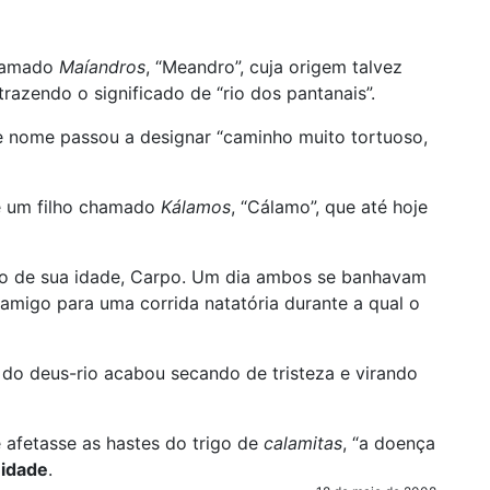
chamado
Maíandros
, “Meandro”, cuja origem talvez
 trazendo o significado de “rio dos pantanais”.
e nome passou a designar “caminho muito tortuoso,
e um filho chamado
Kálamos
, “Cálamo”, que até hoje
ro de sua idade, Carpo. Um dia ambos se banhavam
migo para uma corrida natatória durante a qual o
 do deus-rio acabou secando de tristeza e virando
fetasse as hastes do trigo de
calamitas
, “a doença
idade
.