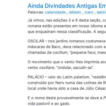
Ainda Divindades Antigas E
Palavras:
calamidade
,
dédalo
,
ícaro
,
labir
Já vimos, nas edições 3 e 9 desta seção, 
romana estão presentes em nosso idioma atu
que enquadram nessa classificação. A segui
OSCILAR – nos jardins romanos costumava-
máscaras de Baco, deus relacionado com a
chamadas de
oscillum
, “pequena face, mas
O movimento que o vento lhes imprimia a
verbo
oscillare
, “ondular, sacudir-se”.
PALÁCIO – veio do Latim
palatium
, “residê
construído por Nero numa das colinas de 
local onde havia sido a casa de Júlio César
E o nome deste provavelmente se deve a
P
vida pastoril e ao gado.