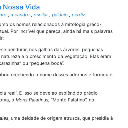
m Nossa Vida
into
,
meandro
,
oscilar
,
palácio
,
perdiz
como os nomes relacionados à mitologia greco-
al. Por incrível que pareça, ainda há mais palavras
r:
se pendurar, nos galhos das árvores, pequenas
 natureza e o crescimento da vegetação. Elas eram
carazinha” ou “pequena boca”.
cabou recebendo o nome desses adornos e formou o
ncia real”. E isso se deve ao esplêndido prédio
Roma, o
Mons Palatinus,
“Monte Palatino”, no
.
ales
, uma deidade de origem etrusca, que presidia à