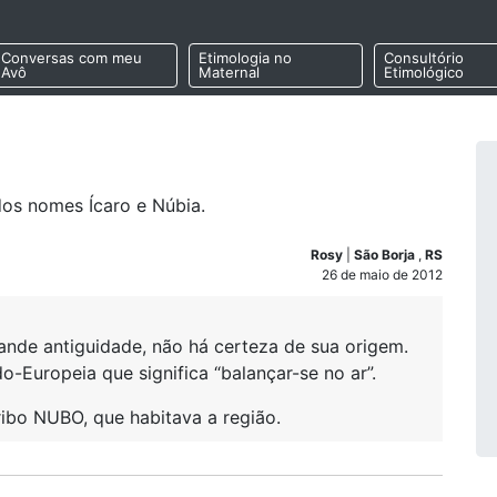
Conversas com meu
Etimologia no
Consultório
Avô
Maternal
Etimológico
 dos nomes Ícaro e Núbia.
Rosy
|
São Borja
,
RS
26 de maio de 2012
de antiguidade, não há certeza de sua origem.
-Europeia que significa “balançar-se no ar”.
ibo NUBO, que habitava a região.