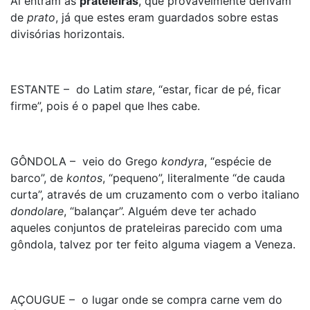
Aí entram as
prateleiras
, que provavelmente derivam
de
prato
, já que estes eram guardados sobre estas
divisórias horizontais.
ESTANTE – do Latim
stare
, “estar, ficar de pé, ficar
firme”, pois é o papel que lhes cabe.
GÔNDOLA – veio do Grego
kondyra
, “espécie de
barco”, de
kontos
, “pequeno”, literalmente “de cauda
curta”, através de um cruzamento com o verbo italiano
dondolare
, “balançar”. Alguém deve ter achado
aqueles conjuntos de prateleiras parecido com uma
gôndola, talvez por ter feito alguma viagem a Veneza.
AÇOUGUE – o lugar onde se compra carne vem do