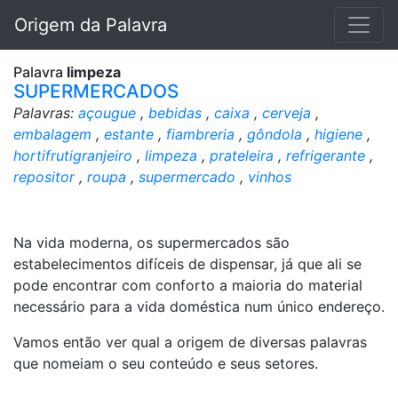
Origem da Palavra
Palavra
limpeza
SUPERMERCADOS
Palavras:
açougue
,
bebidas
,
caixa
,
cerveja
,
embalagem
,
estante
,
fiambreria
,
gôndola
,
higiene
,
hortifrutigranjeiro
,
limpeza
,
prateleira
,
refrigerante
,
repositor
,
roupa
,
supermercado
,
vinhos
Na vida moderna, os supermercados são
estabelecimentos difíceis de dispensar, já que ali se
pode encontrar com conforto a maioria do material
necessário para a vida doméstica num único endereço.
Vamos então ver qual a origem de diversas palavras
que nomeiam o seu conteúdo e seus setores.