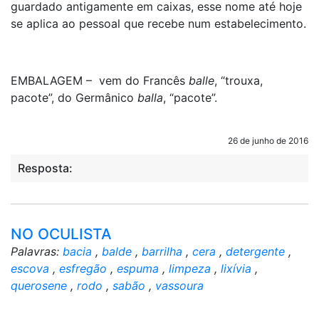
guardado antigamente em caixas, esse nome até hoje
se aplica ao pessoal que recebe num estabelecimento.
EMBALAGEM – vem do Francês
balle
, “trouxa,
pacote”, do Germânico
balla
, “pacote”.
26 de junho de 2016
Resposta:
NO OCULISTA
Palavras:
bacia
,
balde
,
barrilha
,
cera
,
detergente
,
escova
,
esfregão
,
espuma
,
limpeza
,
lixívia
,
querosene
,
rodo
,
sabão
,
vassoura