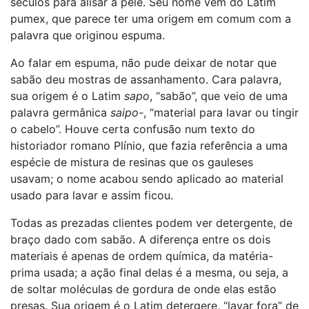
séculos para alisar a pele. Seu nome vem do Latim
pumex, que parece ter uma origem em comum com a
palavra que originou espuma.
Ao falar em espuma, não pude deixar de notar que
sabão deu mostras de assanhamento. Cara palavra,
sua origem é o Latim
sapo
, “sabão”, que veio de uma
palavra germânica
saipo-
, “material para lavar ou tingir
o cabelo”. Houve certa confusão num texto do
historiador romano Plínio, que fazia referência a uma
espécie de mistura de resinas que os gauleses
usavam; o nome acabou sendo aplicado ao material
usado para lavar e assim ficou.
Todas as prezadas clientes podem ver detergente, de
braço dado com sabão. A diferença entre os dois
materiais é apenas de ordem química, da matéria-
prima usada; a ação final delas é a mesma, ou seja, a
de soltar moléculas de gordura de onde elas estão
presas. Sua origem é o Latim detergere, “lavar fora” de