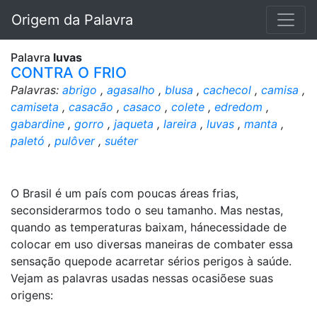
Origem da Palavra
Palavra
luvas
CONTRA O FRIO
Palavras:
abrigo
,
agasalho
,
blusa
,
cachecol
,
camisa
,
camiseta
,
casacão
,
casaco
,
colete
,
edredom
,
gabardine
,
gorro
,
jaqueta
,
lareira
,
luvas
,
manta
,
paletó
,
pulôver
,
suéter
O Brasil é um país com poucas áreas frias,
seconsiderarmos todo o seu tamanho. Mas nestas,
quando as temperaturas baixam, hánecessidade de
colocar em uso diversas maneiras de combater essa
sensação quepode acarretar sérios perigos à saúde.
Vejam as palavras usadas nessas ocasiõese suas
origens: