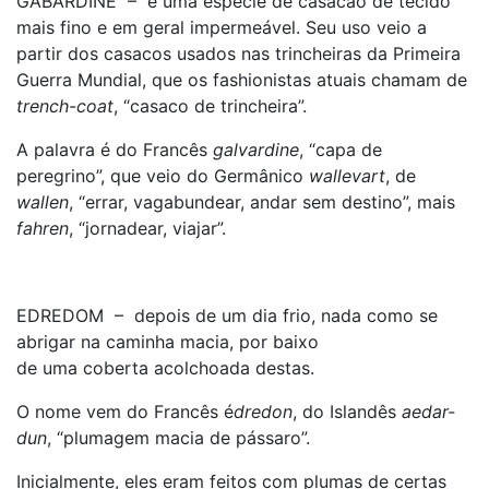
GABARDINE – é uma espécie de casacão de tecido
mais fino e em geral impermeável. Seu uso veio a
partir dos casacos usados nas trincheiras da Primeira
Guerra Mundial, que os fashionistas atuais chamam de
trench-coat
, “casaco de trincheira”.
A palavra é do Francês
galvardine
, “capa de
peregrino”, que veio do Germânico
wallevart
, de
wallen
, “errar, vagabundear, andar sem destino”, mais
fahren
, “jornadear, viajar”.
EDREDOM – depois de um dia frio, nada como se
abrigar na caminha macia, por baixo
de uma coberta acolchoada destas.
O nome vem do Francês é
dredon
, do Islandês
aedar-
dun
, “plumagem macia de pássaro”.
Inicialmente, eles eram feitos com plumas de certas