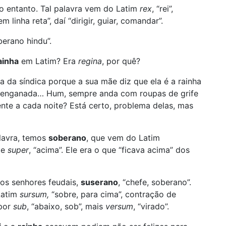
no entanto. Tal palavra vem do Latim
rex
, “rei”,
m linha reta”, daí “dirigir, guiar, comandar”.
berano hindu”.
ainha
em Latim? Era
regina
, por quê?
a da síndica porque a sua mãe diz que ela é a rainha
a enganada… Hum, sempre anda com roupas de grife
ente a cada noite? Está certo, problema delas, mas
lavra, temos
soberano
, que vem do Latim
de
super
, “acima”. Ele era o que “ficava acima” dos
os senhores feudais,
suserano
, “chefe, soberano”.
Latim
sursum,
“sobre, para cima”, contração de
 por
sub
, “abaixo, sob”, mais
versum
, “virado”.