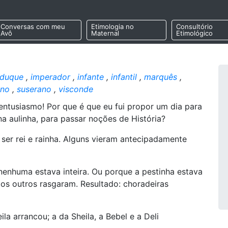
Conversas com meu
Etimologia no
Consultório
Avô
Maternal
Etimológico
duque
,
imperador
,
infante
,
infantil
,
marquês
,
ano
,
suserano
,
visconde
ntusiasmo! Por que é que eu fui propor um dia para
na aulinha, para passar noções de História?
ser rei e rainha. Alguns vieram antecipadamente
nenhuma estava inteira. Ou porque a pestinha estava
s outros rasgaram. Resultado: choradeiras
ila arrancou; a da Sheila, a Bebel e a Deli