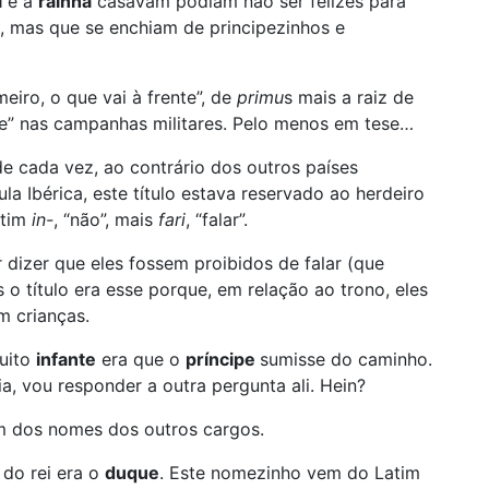
i
e a
rainha
casavam podiam não ser felizes para
, mas que se enchiam de principezinhos e
imeiro, o que vai à frente”, de
primu
s
mais a raiz de
ente” nas campanhas militares. Pelo menos em tese…
de cada vez, ao contrário dos outros países
a Ibérica, este título estava reservado ao herdeiro
atim
in-
, “não”, mais
fari
, “falar”.
 dizer que eles fossem proibidos de falar (que
o título era esse porque, em relação ao trono, eles
 crianças.
muito
infante
era que o
príncipe
sumisse do caminho.
a, vou responder a outra pergunta ali. Hein?
em dos nomes dos outros cargos.
 do rei era o
duque
. Este nomezinho vem do Latim