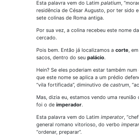
Esta palavra vem do Latim
palatium
, “mora
residência de César Augusto, por ter sido 
sete colinas de Roma antiga.
Por sua vez, a colina recebeu este nome d
cercado.
Pois bem. Então já localizamos a
corte
, em
sacos, dentro do seu
palácio
.
Hein? Se eles poderiam estar também num
que este nome se aplica a um prédio defe
“vila fortificada”, diminutivo de
castrum
, “a
Mas, dizia eu, estamos vendo uma reunião d
foi o de
imperador
.
Esta palavra vem do Latim
imperator
, “che
general romano vitorioso, do verbo
impera
“ordenar, preparar”.