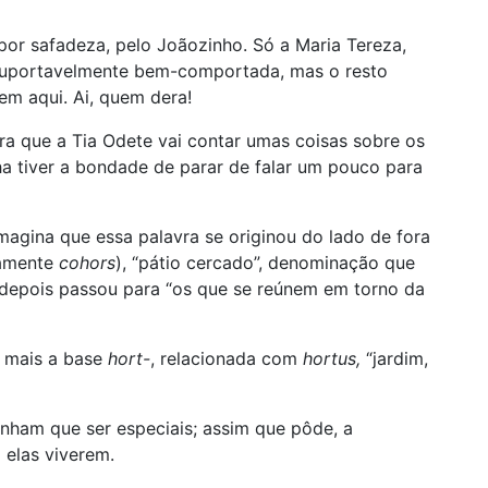
por safadeza, pelo Joãozinho. Só a Maria Tereza,
insuportavelmente bem-comportada, mas o resto
em aqui. Ai, quem dera!
ra que a Tia Odete vai contar umas coisas sobre os
nha tiver a bondade de parar de falar um pouco para
magina que essa palavra se originou do lado de fora
amente
cohors
), “pátio cercado”, denominação que
e depois passou para “os que se reúnem em torno da
, mais a base
hort-
, relacionada com
hortus,
“jardim,
nham que ser especiais; assim que pôde, a
 elas viverem.