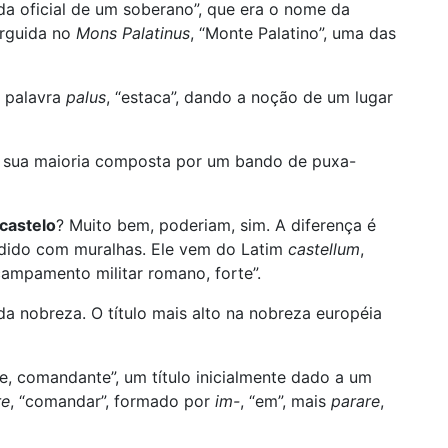
da oficial de um soberano”, que era o nome da
erguida no
Mons Palatinus
, “Monte Palatino”, uma das
a palavra
palus
, “estaca”, dando a noção de um lugar
 sua maioria composta por um bando de puxa-
castelo
? Muito bem, poderiam, sim. A diferença é
ndido com muralhas. Ele vem do Latim
castellum
,
campamento militar romano, forte”.
a nobreza. O título mais alto na nobreza européia
fe, comandante”, um título inicialmente dado a um
re
, “comandar”, formado por
im-
, “em”, mais
parare
,