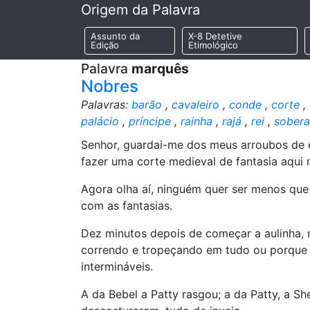
Origem da Palavra
Assunto da
X-8 Detetive
Edição
Etimológico
Palavra
marquês
Nobres
Palavras:
barão
,
cavaleiro
,
conde
,
corte
,
palácio
,
príncipe
,
rainha
,
rajá
,
rei
,
sober
Senhor, guardai-me dos meus arroubos de e
fazer uma corte medieval de fantasia aqui 
Agora olha aí, ninguém quer ser menos que 
com as fantasias.
Dez minutos depois de começar a aulinha, 
correndo e tropeçando em tudo ou porque o
intermináveis.
A da Bebel a Patty rasgou; a da Patty, a She