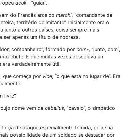
Europeu
deuk-
, “guiar”.
 vem do Francês arcaico
marchi
, “comandante de
onteira, território delimitante”. Inicialmente era o
a junto a outros países, coisa sempre mais
a ser apenas um título de nobreza.
vidor, companheiro”, formado por
com-
, “junto, com”,
” com o chefe. E que muitas vezes descolava um
 era verdadeiramente útil.
s
, que começa por
vice
, “o que está no lugar de”. Era
ialmente.
 livre”.
, cujo nome vem de
caballus
, “cavalo”, o simpático
força de ataque especialmente temida, pela sua
mais possibilidade de um soldado se destacar por