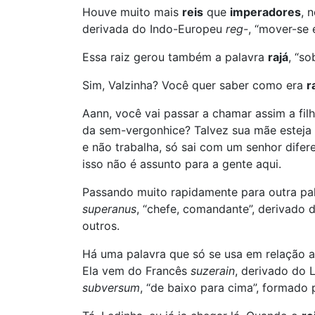
Houve muito mais
reis
que
imperadores
, 
derivada do Indo-Europeu
reg-
, “mover-se e
Essa raiz gerou também a palavra
rajá
, “so
Sim, Valzinha? Você quer saber como era
r
Aann, você vai passar a chamar assim a filh
da sem-vergonhice? Talvez sua mãe estej
e não trabalha, só sai com um senhor difer
isso não é assunto para a gente aqui.
Passando muito rapidamente para outra pa
superanus
, “chefe, comandante”, derivado 
outros.
Há uma palavra que só se usa em relação a
Ela vem do Francês
suzerain
, derivado do 
subversum
, “de baixo para cima”, formado