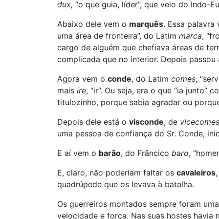
dux,
“o que guia, líder”, que veio do Indo-
Abaixo dele vem o
marquês
. Essa palavra
uma área de fronteira”, do Latim
marca
, “fr
cargo de alguém que chefiava áreas de terr
complicada que no interior. Depois passou 
Agora vem o
conde
, do Latim
comes
, “ser
mais
ire
, “ir”. Ou seja, era o que “ia junto
titulozinho, porque sabia agradar ou porque
Depois dele está o
visconde
, de
vicecome
uma pessoa de confiança do Sr. Conde, inic
E aí vem o
barão
, do Frâncico
baro
, “homem
E, claro, não poderiam faltar os
cavaleiros
quadrúpede que os levava à batalha.
Os guerreiros montados sempre foram uma 
velocidade e força. Nas suas hostes havia 