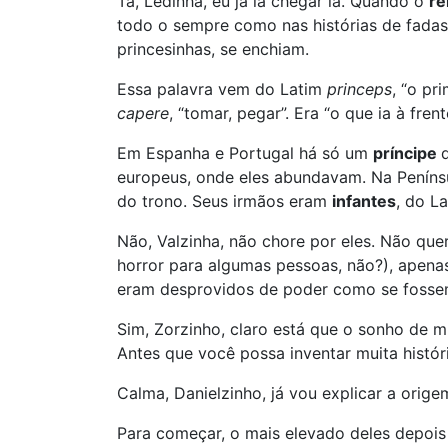
Tá, Ledinha, eu já ia chegar lá. Quando o
re
todo o sempre como nas histórias de fadas
princesinhas, se enchiam.
Essa palavra vem do Latim
princeps
, “o pr
capere
, “tomar, pegar”. Era “o que ia à fr
Em Espanha e Portugal há só um
príncipe
europeus, onde eles abundavam. Na Penínsul
do trono. Seus irmãos eram
infantes
, do L
Não, Valzinha, não chore por eles. Não quer
horror para algumas pessoas, não?), apenas 
eram desprovidos de poder como se fossem
Sim, Zorzinho, claro está que o sonho de 
Antes que você possa inventar muita históri
Calma, Danielzinho, já vou explicar a orig
Para começar, o mais elevado deles depois