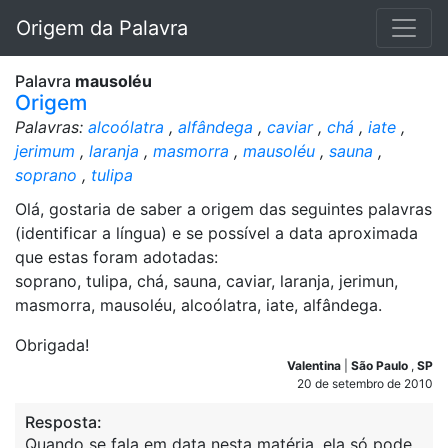
Origem da Palavra
Palavra
mausoléu
Origem
Palavras:
alcoólatra
,
alfândega
,
caviar
,
chá
,
iate
,
jerimum
,
laranja
,
masmorra
,
mausoléu
,
sauna
,
soprano
,
tulipa
Olá, gostaria de saber a origem das seguintes palavras
(identificar a língua) e se possível a data aproximada
que estas foram adotadas:
soprano, tulipa, chá, sauna, caviar, laranja, jerimun,
masmorra, mausoléu, alcoólatra, iate, alfândega.
Obrigada!
Valentina
|
São Paulo
,
SP
20 de setembro de 2010
Resposta:
Quando se fala em data nesta matéria, ela só pode