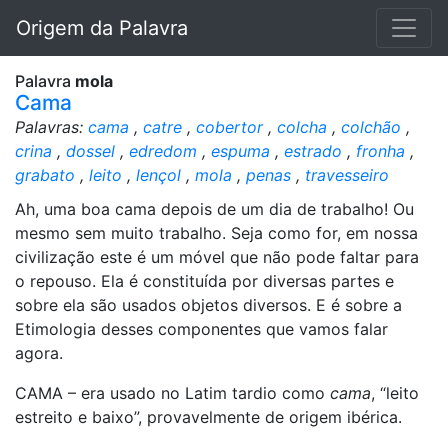
Origem da Palavra
Palavra
mola
Cama
Palavras:
cama
,
catre
,
cobertor
,
colcha
,
colchão
,
crina
,
dossel
,
edredom
,
espuma
,
estrado
,
fronha
,
grabato
,
leito
,
lençol
,
mola
,
penas
,
travesseiro
Ah, uma boa cama depois de um dia de trabalho! Ou
mesmo sem muito trabalho. Seja como for, em nossa
civilização este é um móvel que não pode faltar para
o repouso. Ela é constituída por diversas partes e
sobre ela são usados objetos diversos. E é sobre a
Etimologia desses componentes que vamos falar
agora.
CAMA – era usado no Latim tardio como
cama
, “leito
estreito e baixo”, provavelmente de origem ibérica.