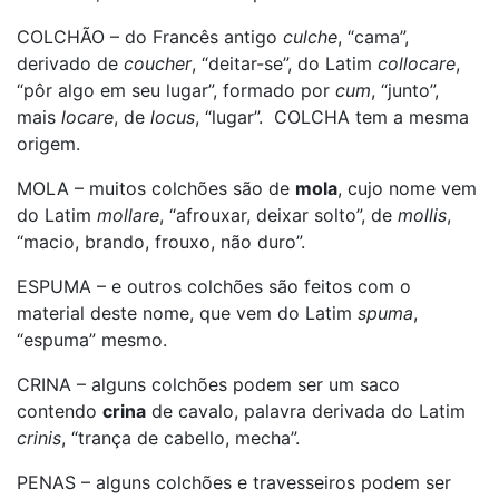
COLCHÃO – do Francês antigo
culche
, “cama”,
derivado de
coucher
, “deitar-se”, do Latim
collocare
,
“pôr algo em seu lugar”, formado por
cum
, “junto”,
mais
locare
, de
locus
, “lugar”. COLCHA tem a mesma
origem.
MOLA – muitos colchões são de
mola
, cujo nome vem
do Latim
mollare
, “afrouxar, deixar solto”, de
mollis
,
“macio, brando, frouxo, não duro”.
ESPUMA – e outros colchões são feitos com o
material deste nome, que vem do Latim
spuma
,
“espuma” mesmo.
CRINA – alguns colchões podem ser um saco
contendo
crina
de cavalo, palavra derivada do Latim
crinis
, “trança de cabello, mecha”.
PENAS – alguns colchões e travesseiros podem ser