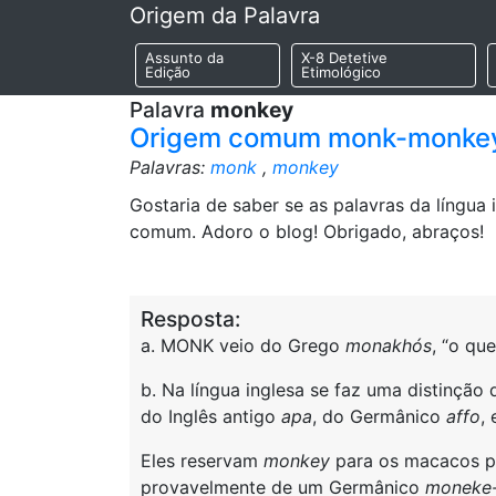
Origem da Palavra
Assunto da
X-8 Detetive
Edição
Etimológico
Palavra
monkey
Origem comum monk-monke
Palavras:
monk
,
monkey
Gostaria de saber se as palavras da língu
comum. Adoro o blog! Obrigado, abraços!
Resposta:
a. MONK veio do Grego
monakhós
, “o qu
b. Na língua inglesa se faz uma distinção
do Inglês antigo
apa
, do Germânico
affo
,
Eles reservam
monkey
para os macacos p
provavelmente de um Germânico
moneke