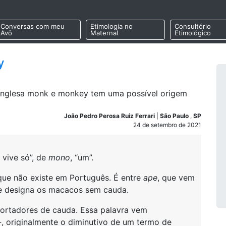
Conversas com meu
Etimologia no
Consultório
Avô
Maternal
Etimológico
y
a inglesa monk e monkey tem uma possível origem
João Pedro Perosa Ruiz Ferrari
|
São Paulo
,
SP
24 de setembro de 2021
e vive só”, de
mono
, “um”.
 que não existe em Português. É entre
ape
, que vem
 e designa os macacos sem cauda.
ortadores de cauda. Essa palavra vem
-
, originalmente o diminutivo de um termo de