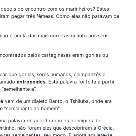
 depois do encontro com os marinheiros? Estes
ram pegar três fêmeas. Como elas não paravam de
 não eram lá das mais corretas quanto aos seus
ncontrados pelos cartagineses eram gorilas ou
ar que gorilas, seres humanos, chimpanzés e
chamado
antropoides
. Esta palavra foi feita a partir
, “semelhante a”.
zé
vem de um dialeto Banto, o Tshiluba, onde era
te “semelhante ao homem”.
 uma palavra de acordo com os princípios de
ertinho, não foram eles que descobriram a Grécia.
avras semelhantes, seu moço. E agora aquiete-se