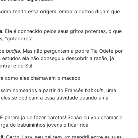
 como tendo essa origem, embora outros digam que
a
. Ele é conhecido pelos seus gritos potentes, o que
s
, “gritadores”.
abe
budjia
. Mas não perguntem à pobre Tia Odete por
estudos ela não conseguiu descobrir a razão, já
tral e do Sul.
era como eles chamavam o macaco.
 assim nomeados a partir do Francês
babouin
, uma
ue eles se dedicam a essa atividade quando uma
E parem já de fazer caretas! Senão eu vou chamar o
ga de babuininhos jovens e ficar rica.
il
. Certo, Lary, seu pai tem um mandril entre as suas