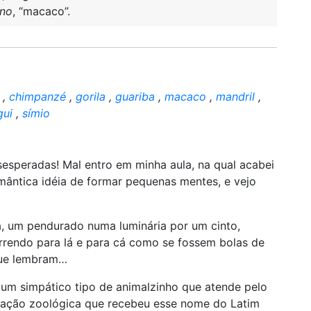
no
, “macaco”.
,
chimpanzé
,
gorila
,
guariba
,
macaco
,
mandril
,
gui
,
símio
esperadas! Mal entro em minha aula, na qual acabei
ântica idéia de formar pequenas mentes, e vejo
, um pendurado numa luminária por um cinto,
orrendo para lá e para cá como se fossem bolas de
 que lembram…
 um simpático tipo de animalzinho que atende pelo
icação zoológica que recebeu esse nome do Latim