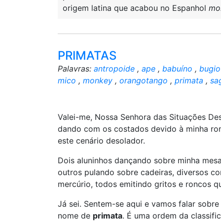
origem latina que acabou no Espanhol
mo
PRIMATAS
Palavras:
antropoide
,
ape
,
babuíno
,
bugio
mico
,
monkey
,
orangotango
,
primata
,
sa
Valei-me, Nossa Senhora das Situações Des
dando com os costados devido à minha rom
este cenário desolador.
Dois aluninhos dançando sobre minha mesa
outros pulando sobre cadeiras, diversos c
mercúrio, todos emitindo gritos e roncos
Já sei. Sentem-se aqui e vamos falar sobre
nome de
primata
. É uma ordem da classif