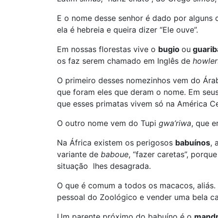
E o nome desse senhor é dado por alguns
ela é hebreia e queira dizer “Ele ouve”.
Em nossas florestas vive o
bugio
ou
guarib
os faz serem chamado em Inglês de
howler
O primeiro desses nomezinhos vem do Ár
que foram eles que deram o nome. Em seus 
que esses primatas vivem só na América Cen
O outro nome vem do Tupi
gwa’riwa
, que 
Na África existem os perigosos
babuínos
,
variante de
baboue
, “fazer caretas”, porq
situação lhes desagrada.
O que é comum a todos os macacos, aliás. 
pessoal do Zoológico e vender uma bela car
Um parente próximo do babuíno é o
mandr