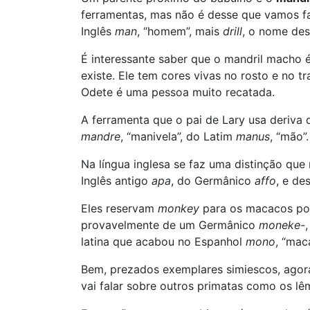
ferramentas, mas não é desse que vamos fal
Inglês
man
, “homem”, mais
drill
, o nome des
É interessante saber que o mandril macho 
existe. Ele tem cores vivas no rosto e no t
Odete é uma pessoa muito recatada.
A ferramenta que o pai de Lary usa deriva
mandre
, “manivela”, do Latim
manus
, “mão”
Na língua inglesa se faz uma distinção que
Inglês antigo
apa
, do Germânico
affo
, e de
Eles reservam
monkey
para os macacos por
provavelmente de um Germânico
moneke-
latina que acabou no Espanhol
mono
, “mac
Bem, prezados exemplares simiescos, agora
vai falar sobre outros primatas como os lêm