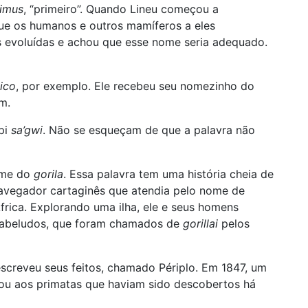
imus
, “primeiro”. Quando Lineu começou a
que os humanos e outros mamíferos a eles
s evoluídas e achou que esse nome seria adequado.
ico
, por exemplo. Ele recebeu seu nomezinho do
m.
upi
sa’gwi
. Não se esqueçam de que a palavra não
-me do
gorila
. Essa palavra tem uma história cheia de
navegador cartaginês que atendia pelo nome de
frica. Explorando uma ilha, ele e seus homens
cabeludos, que foram chamados de
gorillai
pelos
escreveu seus feitos, chamado Périplo. Em 1847, um
cou aos primatas que haviam sido descobertos há