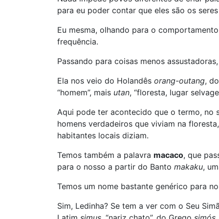
para eu poder contar que eles são os ser
Eu mesma, olhando para o comportamento 
frequência.
Passando para coisas menos assustadoras
Ela nos veio do Holandês
orang-outang
, d
“homem”, mais
utan
, “floresta, lugar selvag
Aqui pode ter acontecido que o termo, no seu
homens verdadeiros que viviam na floresta
habitantes locais diziam.
Temos também a palavra
macaco
, que pas
para o nosso a partir do Banto
makaku
, u
Temos um nome bastante genérico para nos 
Sim, Ledinha? Se tem a ver com o Seu Simã
Latim
simus
, “nariz chato”, do Grego
simós