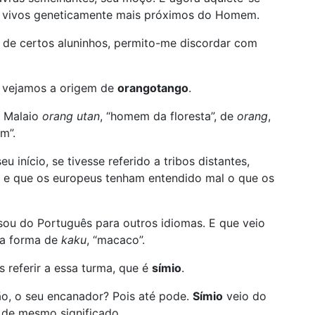
es vivos geneticamente mais próximos do Homem.
de certos aluninhos, permito-me discordar com
, vejamos a origem de
orangotango
.
o Malaio
orang utan
, “homem da floresta”, de
orang
,
em”.
 início, se tivesse referido a tribos distantes,
, e que os europeus tenham entendido mal o que os
sou do Português para outros idiomas. E que veio
ma forma de
kaku
, “macaco”.
referir a essa turma, que é
símio
.
o, o seu encanador? Pois até pode.
Símio
veio do
, de mesmo significado.