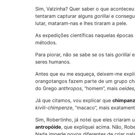
Sim, Valzinha? Quer saber o que aconteceu
tentaram capturar alguns
gorillai
e consegui
lutar, mataram-nas e lhes tiraram a pele.
As expedições científicas naquelas épocas
métodos.
Para piorar, não se sabe se os tais
gorillai
e
seres humanos.
Antes que eu me esqueça, deixem-me explic
orangotangos fazem parte de um grupo 
do Grego
anthropos
, “homem”, mais
oeides
Já que citamos, vou explicar que
chimpan
kivili-chimpenze
, “macaco”, mais exatamen
Sim, Robertinho, já notei que eles criaram
antropóide
, que expliquei acima. Não, Rob
Nada impede povos diferentes de criar pal