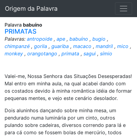
Origem da Palavra
Palavra
babuíno
PRIMATAS
Palavras:
antropoide
,
ape
,
babuíno
,
bugio
,
chimpanzé
,
gorila
,
guariba
,
macaco
,
mandril
,
mico
,
monkey
,
orangotango
,
primata
,
sagui
,
símio
Valei-me, Nossa Senhora das Situações Desesperadas!
Mal entro em minha aula, na qual acabei dando com
os costados devido à minha romântica idéia de formar
pequenas mentes, e vejo este cenário desolador.
Dois aluninhos dançando sobre minha mesa, um
pendurado numa luminária por um cinto, outros
pulando sobre cadeiras, diversos correndo para lá e
para cá como se fossem bolas de mercúrio, todos