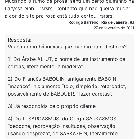
Mudando o rumo da prosa: senti um certo ciuminho na
Laryssa einh… rsrsrs. Contanto que não queira mudar
a cor do site pra rosa está tudo certo… rsrsrs.
Rodrigo Barreiro
|
Rio de Janeiro
,
RJ
27 de fevereiro de 2011
Resposta:
Viu só como há iniciais que que moldam destinos?
1) Do Árabe AL-UT, o nome de um instrumento de
cordas, literalmente “a madeira”.
2) Do Francês BABOUIN, antigamente BABOIN,
“macaco”, inicialmente “tolo, simplório, retardado”,
possivelmente de BABOUER, “fazer caretas”.
3) Já respondida pelo próprio cliente.
4) Do L. SARCASMUS, do Grego SARKASMOS,
“deboche, reprovação insultuosa, observação
usando desprezo”, de SARKAZEIN, literalmente