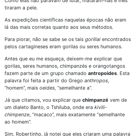
Como elas não paravam de lutar, mataram-nas e lhes
tiraram a pele.
As expedições científicas naquelas épocas não eram
lá das mais corretas quanto aos seus métodos.
Para piorar, não se sabe se os tais
gorillai
encontrados
pelos cartagineses eram gorilas ou seres humanos.
Antes que eu me esqueça, deixem-me explicar que
gorilas, seres humanos, chimpanzés e orangotangos
fazem parte de um grupo chamado
antropoides
. Esta
palavra foi feita a partir do Grego
anthropos
,
“homem”, mais
oeides
, “semelhante a”.
Já que citamos, vou explicar que
chimpanzé
vem de
um dialeto Banto, o Tshiluba, onde era
kivili-
chimpenze
, “macaco”, mais exatamente “semelhante
ao homem”.
Sim, Robertinho, já notei que eles criaram uma palavra