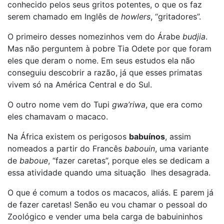
conhecido pelos seus gritos potentes, o que os faz
serem chamado em Inglês de
howlers
, “gritadores”.
O primeiro desses nomezinhos vem do Árabe
budjia
.
Mas não perguntem à pobre Tia Odete por que foram
eles que deram o nome. Em seus estudos ela não
conseguiu descobrir a razão, já que esses primatas
vivem só na América Central e do Sul.
O outro nome vem do Tupi
gwa’riwa
, que era como
eles chamavam o macaco.
Na África existem os perigosos
babuínos
, assim
nomeados a partir do Francês
babouin
, uma variante
de
baboue
, “fazer caretas”, porque eles se dedicam a
essa atividade quando uma situação lhes desagrada.
O que é comum a todos os macacos, aliás. E parem já
de fazer caretas! Senão eu vou chamar o pessoal do
Zoológico e vender uma bela carga de babuininhos