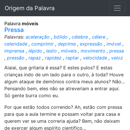
Origem da Palavra
Palavra
móveis
Pressa
Palavras:
aceleração
,
bólido
,
célebre
,
célere
,
celeridade
,
comprimir
,
deprime
,
expressão
,
imóvel
,
imprensa
,
lépido
,
lesto
,
móveis
,
movimento
,
pressa
,
pressão
,
rapaz
,
rapidez
,
raptar
,
velocidade
,
veloz
Aiaiai, que gritaria é essa? E estes pulos? E estas
crianças indo de um lado para o outro, à toda? Houve
algum ataque de demônios contra meus alunos? Não…
Pensando bem, eles não se atreveriam a entrar
aqui
.
Só gente burra como eu.
Por que estão todos correndo? Ah, estão com pressa
para que a aula termine e possam voltar para casa e
querem ver se uma correria ajuda? Bem, não deixam
de exercer algum espírito científico…