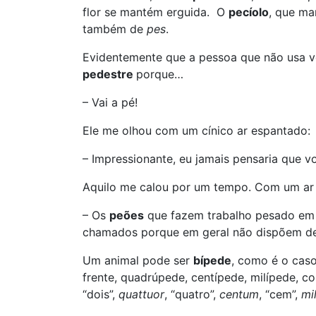
flor se mantém erguida. O
pecíolo
, que ma
também de
pes
.
Evidentemente que a pessoa que não usa v
pedestre
porque…
– Vai a pé!
Ele me olhou com um cínico ar espantado:
– Impressionante, eu jamais pensaria que v
Aquilo me calou por um tempo. Com um ar 
– Os
peões
que fazem trabalho pesado em 
chamados porque em geral não dispõem de 
Um animal pode ser
bípede
, como é o cas
frente, quadrúpede, centípede, milípede, 
“dois”,
quattuor
, “quatro”,
centum
, “cem”,
mil