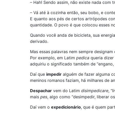
– Hah! Sendo assim, não existe nada com t
– Vá até à cozinha então, seu bobo, e con
E quanto aos pés de certos artrópodes co
quantidade. O povo é que colocou esses n
Quando você anda de bicicleta, sua energi
derivado.
Mas essas palavras nem sempre designam ó
Por exemplo, em Latim
pedica
queria dizer
adquiriu o significado também de “engano, 
Daí que
impedir
alguém de fazer alguma co
meninos romanos faziam, há milhares de an
Despachar
vem do Latim
disimpedicare
, “
mais
pes
, algo como “desimpedir, liberar o
Daí vem o
expedicionário
, que é quem par