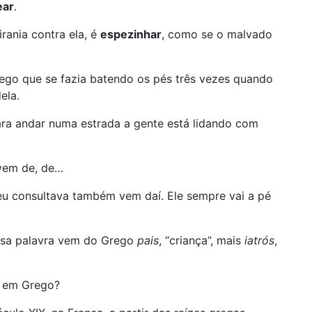
ear
.
rania contra ela, é
espezinhar
, como se o malvado
ego que se fazia batendo os pés três vezes quando
ela.
ra andar numa estrada a gente está lidando com
 vem de, de…
 consultava também vem daí. Ele sempre vai a pé
ssa palavra vem do Grego
pais
, “criança”, mais
iatrós
,
” em Grego?