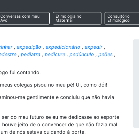
Conversas com meu
Etimologia no
Consultório
Avô
Maternal
Etimológico
inhar
,
expedição
,
expedicionário
,
expedir
,
edestre
,
pediatra
,
pedicure
,
pedúnculo
,
peões
,
go fui contando:
 meus colegas pisou no meu pé! Ui, como dói!
xaminou-me gentilmente e concluiu que não havia
 ser do meu futuro se eu me dedicasse ao esporte
o houve jeito de o convencer de que não fazia mal
 um de nós estava cuidando à porta.