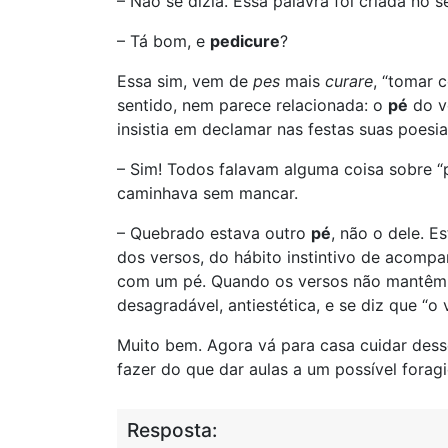
– Não se dizia. Essa palavra foi criada no s
– Tá bom, e
pedicure
?
Essa sim, vem de
pes
mais
curare
, “tomar c
sentido, nem parece relacionada: o
pé
do v
insistia em declamar nas festas suas poesi
– Sim! Todos falavam alguma coisa sobre “
caminhava sem mancar.
– Quebrado estava outro
pé
, não o dele. E
dos versos, do hábito instintivo de acomp
com um pé. Quando os versos não mantêm a
desagradável, antiestética, e se diz que “o
Muito bem. Agora vá para casa cuidar dess
fazer do que dar aulas a um possível foragi
Resposta: