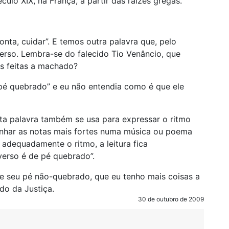
éculo XIX, na França, a partir das raízes gregas.
onta, cuidar”. E temos outra palavra que, pelo
erso. Lembra-se do falecido Tio Venâncio, que
as feitas a machado?
pé quebrado” e eu não entendia como é que ele
sta palavra também se usa para expressar o ritmo
anhar as notas mais fortes numa música ou poema
dequadamente o ritmo, a leitura fica
 verso é de pé quebrado”.
e seu pé não-quebrado, que eu tenho mais coisas a
do da Justiça.
30 de outubro de 2009