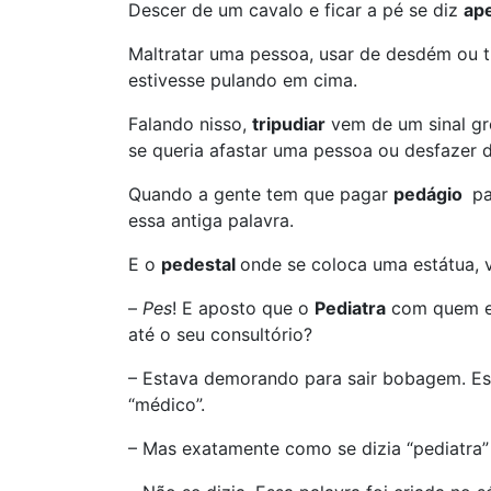
Descer de um cavalo e ficar a pé se diz
ap
Maltratar uma pessoa, usar de desdém ou ti
estivesse pulando em cima.
Falando nisso,
tripudiar
vem de um sinal gr
se queria afastar uma pessoa ou desfazer d
Quando a gente tem que pagar
pedágio
pa
essa antiga palavra.
E o
pedestal
onde se coloca uma estátua,
–
Pes
! E aposto que o
Pediatra
com quem eu
até o seu consultório?
– Estava demorando para sair bobagem. E
“médico”.
– Mas exatamente como se dizia “pediatra