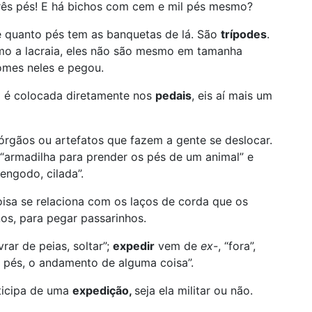
rês pés! E há bichos com cem e mil pés mesmo?
te quanto pés tem as banquetas de lá. São
trípodes
.
mo a lacraia, eles não são mesmo em tamanha
omes neles e pegou.
a é colocada diretamente nos
pedais
, eis aí mais um
rgãos ou artefatos que fazem a gente se deslocar.
 “armadilha para prender os pés de um animal” e
engodo, cilada”.
isa se relaciona com os laços de corda que os
os, para pegar passarinhos.
livrar de peias, soltar”;
expedir
vem de
ex-
, “fora”,
s pés, o andamento de alguma coisa”.
ticipa de uma
expedição,
seja ela militar ou não.