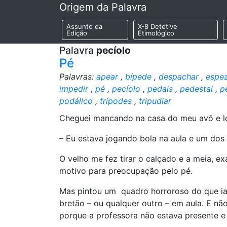
Origem da Palavra
Assunto da
X-8 Detetive
Edição
Etimológico
Palavra
pecíolo
Pé
Palavras:
apear
,
bípede
,
despachar
,
espez
impedir
,
pé
,
pecíolo
,
pedais
,
pedestal
,
p
podálico
,
trípodes
,
tripudiar
Cheguei mancando na casa do meu avô e lo
– Eu estava jogando bola na aula e um dos
O velho me fez tirar o calçado e a meia, e
motivo para preocupação pelo pé.
Mas pintou um quadro horroroso do que ia
bretão – ou qualquer outro – em aula. E nã
porque a professora não estava presente e