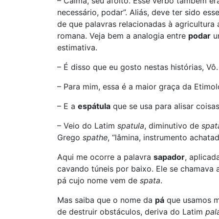
– Calma, seu afoito. Esse verbo também era
necessário, podar”. Aliás, deve ter sido ess
de que palavras relacionadas à agricultura
romana. Veja bem a analogia entre
podar
u
estimativa.
– É disso que eu gosto nestas histórias, Vô.
– Para mim, essa é a maior graça da Etimol
– E a
espátula
que se usa para alisar coisa
– Veio do Latim
spatula
, diminutivo de
spat
Grego
spathe
, “lâmina, instrumento achatad
Aqui me ocorre a palavra
sapador
, aplicad
cavando túneis por baixo. Ele se chamava 
pá cujo nome vem de
spata
.
Mas saiba que o nome da
pá
que usamos mo
de destruir obstáculos, deriva do Latim
pal