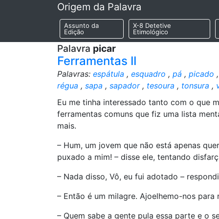
Origem da Palavra
Assunto da
X-8 Detetive
Edição
Etimológico
Palavra
picar
Ferramentas II
Palavras:
espátula
,
esquadro
,
pá
,
picado
régua
,
sapa
,
sapador
,
tesoura
,
tonsura
,
Eu me tinha interessado tanto com o que m
ferramentas comuns que fiz uma lista mental
mais.
– Hum, um jovem que não está apenas quer
puxado a mim! – disse ele, tentando disfar
– Nada disso, Vô, eu fui adotado – respond
– Então é um milagre. Ajoelhemo-nos para r
– Quem sabe a gente pula essa parte e o s