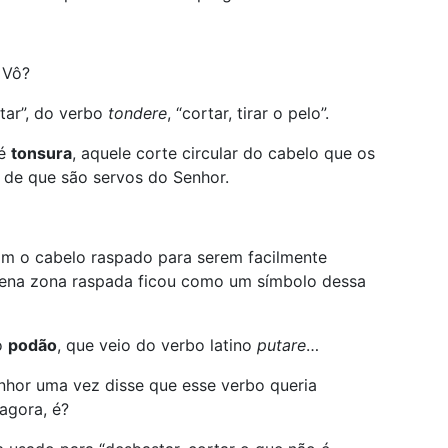
 Vô?
rtar”, do verbo
tondere
, “cortar, tirar o pelo”.
 é
tonsura
, aquele corte circular do cabelo que os
 de que são servos do Senhor.
am o cabelo raspado para serem facilmente
quena zona raspada ficou como um símbolo dessa
o
podão
, que veio do verbo latino
putare
…
enhor uma vez disse que esse verbo queria
 agora, é?