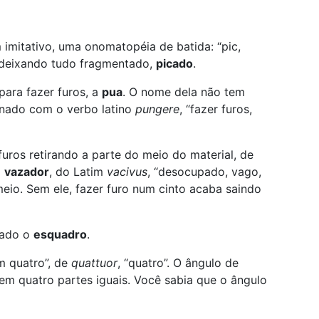
 imitativo, uma onomatopéia de batida: “pic,
a deixando tudo fragmentado,
picado
.
para fazer furos, a
pua
. O nome dela não tem
onado com o verbo latino
pungere
, “fazer furos,
furos retirando a parte do meio do material, de
o
vazador
, do Latim
vacivus
, “desocupado, vago,
meio. Sem ele, fazer furo num cinto acaba saindo
usado o
esquadro
.
em quatro”, de
quattuor
, “quatro”. O ângulo de
 em quatro partes iguais. Você sabia que o ângulo