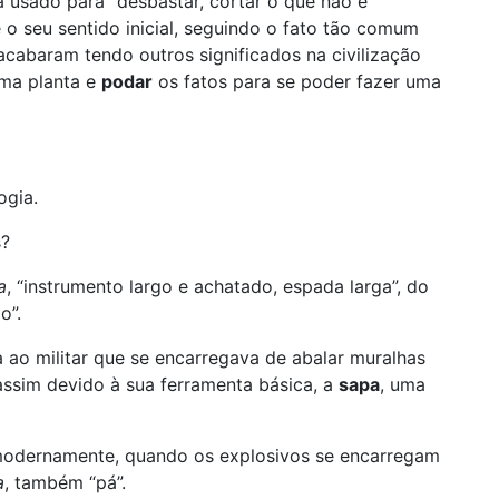
 usado para “desbastar, cortar o que não é
e o seu sentido inicial, seguindo o fato tão comum
 acabaram tendo outros significados na civilização
ma planta e
podar
os fatos para se poder fazer uma
ogia.
s?
a
, “instrumento largo e achatado, espada larga”, do
o”.
a ao militar que se encarregava de abalar muralhas
assim devido à sua ferramenta básica, a
sapa
, uma
dernamente, quando os explosivos se encarregam
a
, também “pá”.