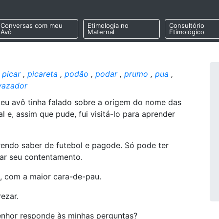
Conversas com meu
Etimologia no
Consultório
Avô
Maternal
Etimológico
,
picar
,
picareta
,
podão
,
podar
,
prumo
,
pua
,
vazador
eu avô tinha falado sobre a origem do nome das
 e, assim que pude, fui visitá-lo para aprender
endo saber de futebol e pagode. Só pode ter
çar seu contentamento.
i, com a maior cara-de-pau.
ezar.
enhor responde às minhas perguntas?