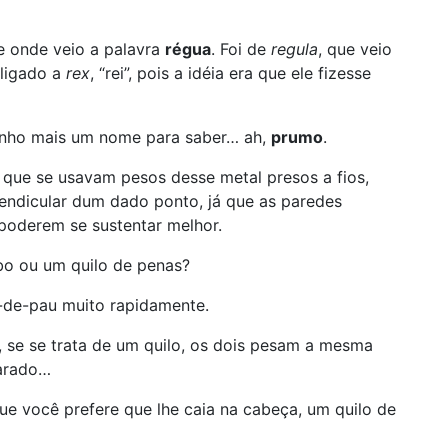
de onde veio a palavra
régua
. Foi de
regula
, que veio
, ligado a
rex
, “rei”, pois a idéia era que ele fizesse
tenho mais um nome para saber… ah,
prumo
.
É que se usavam pesos desse metal presos a fios,
endicular dum dado ponto, já que as paredes
 poderem se sustentar melhor.
bo ou um quilo de penas?
-de-pau muito rapidamente.
, se se trata de um quilo, os dois pesam a mesma
parado…
que você prefere que lhe caia na cabeça, um quilo de