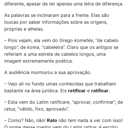
diferente, apesar de ter apenas uma letra de diferença.
As palavras se inclinaram para a frente. Elas são
loucas por saber informações sobre as origens,
próprias e alheias.
– Pois vejam, ela vem do Grego
kometés
, “de cabelo
longo”, de
koma
, “cabeleira”. Claro que os antigos se
referiam a uma estrela de cabelos longos, uma
imagem extremamente poética.
A audiência murmurou a sua aprovação.
– Vejo ali no fundo umas conhecidas que trabalham
bastante na área jurídica. Eis
retificar
e
ratificar
.
– Esta vem do Latim
ratificare
, “aprovar, confirmar”, de
ratus
, “válido, fixo, aprovado”.
– Como? Não, não!
Rato
não tem nada a ver com isso!
O nome desse roedor vem do Latim
rattus
; é escrito