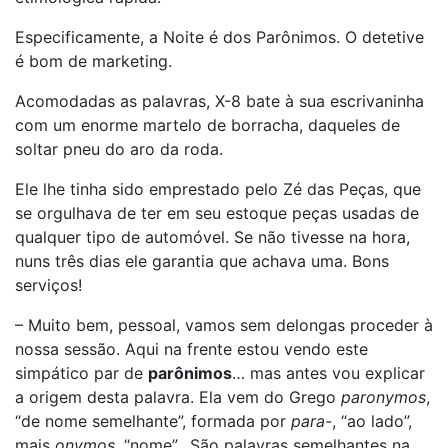
Especificamente, a Noite é dos Parônimos. O detetive
é bom de marketing.
Acomodadas as palavras, X-8 bate à sua escrivaninha
com um enorme martelo de borracha, daqueles de
soltar pneu do aro da roda.
Ele lhe tinha sido emprestado pelo Zé das Peças, que
se orgulhava de ter em seu estoque peças usadas de
qualquer tipo de automóvel. Se não tivesse na hora,
nuns três dias ele garantia que achava uma. Bons
serviços!
– Muito bem, pessoal, vamos sem delongas proceder à
nossa sessão. Aqui na frente estou vendo este
simpático par de
parônimos
… mas antes vou explicar
a origem desta palavra. Ela vem do Grego
paronymos
,
“de nome semelhante”, formada por
para-
, “ao lado”,
mais
onymos
, “nome”. São palavras semelhantes na