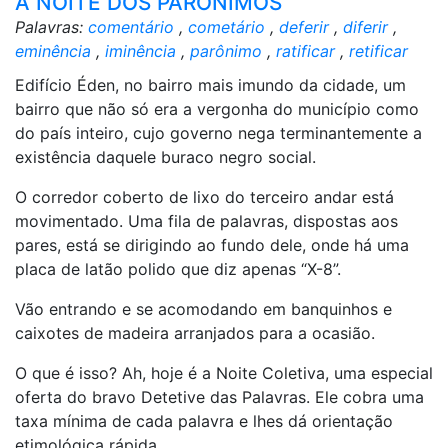
A NOITE DOS PARÔNIMOS
Palavras:
comentário
,
cometário
,
deferir
,
diferir
,
eminência
,
iminência
,
parônimo
,
ratificar
,
retificar
Edifício Éden, no bairro mais imundo da cidade, um
bairro que não só era a vergonha do município como
do país inteiro, cujo governo nega terminantemente a
existência daquele buraco negro social.
O corredor coberto de lixo do terceiro andar está
movimentado. Uma fila de palavras, dispostas aos
pares, está se dirigindo ao fundo dele, onde há uma
placa de latão polido que diz apenas “X-8”.
Vão entrando e se acomodando em banquinhos e
caixotes de madeira arranjados para a ocasião.
O que é isso? Ah, hoje é a Noite Coletiva, uma especial
oferta do bravo Detetive das Palavras. Ele cobra uma
taxa mínima de cada palavra e lhes dá orientação
etimológica rápida.