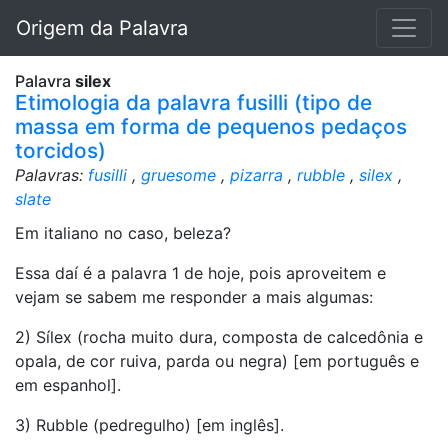
Origem da Palavra
Palavra
silex
Etimologia da palavra fusilli (tipo de
massa em forma de pequenos pedaços
torcidos)
Palavras:
fusilli
,
gruesome
,
pizarra
,
rubble
,
silex
,
slate
Em italiano no caso, beleza?
Essa daí é a palavra 1 de hoje, pois aproveitem e
vejam se sabem me responder a mais algumas:
2) Sílex (rocha muito dura, composta de calcedônia e
opala, de cor ruiva, parda ou negra) [em português e
em espanhol].
3) Rubble (pedregulho) [em inglês].