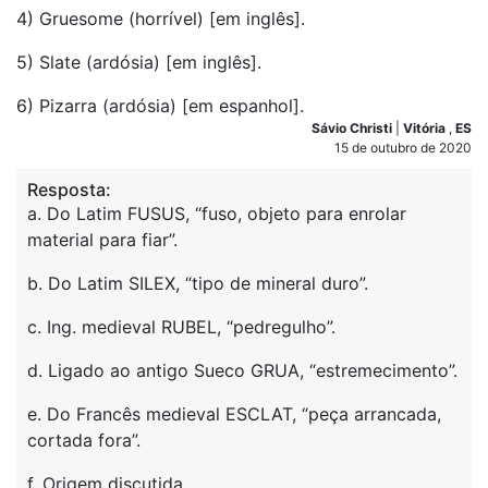
4) Gruesome (horrível) [em inglês].
5) Slate (ardósia) [em inglês].
6) Pizarra (ardósia) [em espanhol].
Sávio Christi
|
Vitória
,
ES
15 de outubro de 2020
Resposta:
a. Do Latim FUSUS, “fuso, objeto para enrolar
material para fiar”.
b. Do Latim SILEX, “tipo de mineral duro”.
c. Ing. medieval RUBEL, “pedregulho”.
d. Ligado ao antigo Sueco GRUA, “estremecimento”.
e. Do Francês medieval ESCLAT, “peça arrancada,
cortada fora”.
f. Origem discutida.