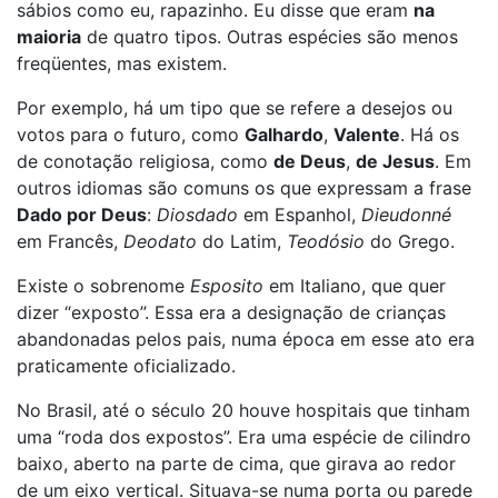
sábios como eu, rapazinho. Eu disse que eram
na
maioria
de quatro tipos. Outras espécies são menos
freqüentes, mas existem.
Por exemplo, há um tipo que se refere a desejos ou
votos para o futuro, como
Galhardo
,
Valente
. Há os
de conotação religiosa, como
de Deus
,
de Jesus
. Em
outros idiomas são comuns os que expressam a frase
Dado por Deus
:
Diosdado
em Espanhol,
Dieudonné
em Francês,
Deodato
do Latim,
Teodósio
do Grego.
Existe o sobrenome
Esposito
em Italiano, que quer
dizer “exposto”. Essa era a designação de crianças
abandonadas pelos pais, numa época em esse ato era
praticamente oficializado.
No Brasil, até o século 20 houve hospitais que tinham
uma “roda dos expostos”. Era uma espécie de cilindro
baixo, aberto na parte de cima, que girava ao redor
de um eixo vertical. Situava-se numa porta ou parede