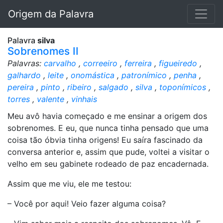
Origem da Palavra
Palavra
silva
Sobrenomes II
Palavras:
carvalho
,
correeiro
,
ferreira
,
figueiredo
,
galhardo
,
leite
,
onomástica
,
patronímico
,
penha
,
pereira
,
pinto
,
ribeiro
,
salgado
,
silva
,
toponímicos
,
torres
,
valente
,
vinhais
Meu avô havia começado e me ensinar a origem dos
sobrenomes. E eu, que nunca tinha pensado que uma
coisa tão óbvia tinha origens! Eu saíra fascinado da
conversa anterior e, assim que pude, voltei a visitar o
velho em seu gabinete rodeado de paz encadernada.
Assim que me viu, ele me testou:
– Você por aqui! Veio fazer alguma coisa?