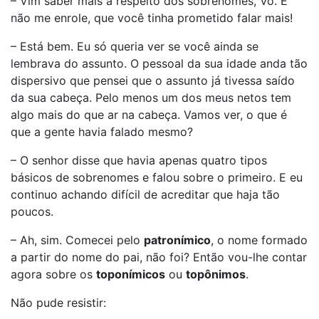
– Vim saber mais a respeito dos sobrenomes, Vô. E
não me enrole, que você tinha prometido falar mais!
– Está bem. Eu só queria ver se você ainda se
lembrava do assunto. O pessoal da sua idade anda tão
dispersivo que pensei que o assunto já tivessa saído
da sua cabeça. Pelo menos um dos meus netos tem
algo mais do que ar na cabeça. Vamos ver, o que é
que a gente havia falado mesmo?
– O senhor disse que havia apenas quatro tipos
básicos de sobrenomes e falou sobre o primeiro. E eu
continuo achando difícil de acreditar que haja tão
poucos.
– Ah, sim. Comecei pelo
patronímico
, o nome formado
a partir do nome do pai, não foi? Então vou-lhe contar
agora sobre os
toponímicos
ou
topônimos
.
Não pude resistir: