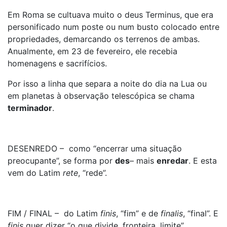
Em Roma se cultuava muito o deus Terminus, que era
personificado num poste ou num busto colocado entre
propriedades, demarcando os terrenos de ambas.
Anualmente, em 23 de fevereiro, ele recebia
homenagens e sacrifícios.
Por isso a linha que separa a noite do dia na Lua ou
em planetas à observação telescópica se chama
terminador
.
DESENREDO – como “encerrar uma situação
preocupante”, se forma por
des
– mais
enredar
. E esta
vem do Latim
rete
, “rede”.
FIM / FINAL – do Latim
finis
, “fim” e de
finalis
, “final”. E
finis
quer dizer “o que divide, fronteira, limite”,