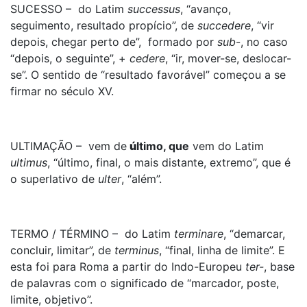
SUCESSO – do Latim
successus
, “avanço,
seguimento, resultado propício”, de
succedere
, “vir
depois, chegar perto de”, formado por
sub
-, no caso
“depois, o seguinte”, +
cedere
, “ir, mover-se, deslocar-
se”. O sentido de “resultado favorável” começou a se
firmar no século XV.
ULTIMAÇÃO – vem de
ú
ltimo
, que
vem do Latim
ultimus
, “último, final, o mais distante, extremo”, que é
o superlativo de
ulter
, “além”.
TERMO / TÉRMINO – do Latim
terminar
e
, “demarcar,
concluir, limitar”, de
terminus
, “final, linha de limite”. E
esta foi para Roma a partir do Indo-Europeu
ter-
, base
de palavras com o significado de “marcador, poste,
limite, objetivo”.