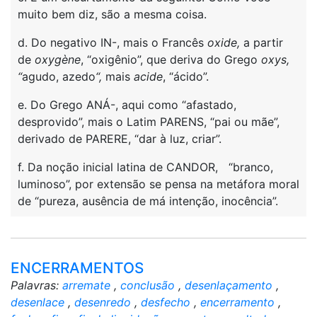
muito bem diz, são a mesma coisa.
d. Do negativo IN-, mais o Francês
oxide,
a partir
de
oxygène
, “oxigênio”, que deriva do Grego
oxys,
“
agudo, azedo
“,
mais
acide
, “ácido”.
e. Do Grego ANÁ-, aqui como “afastado,
desprovido”, mais o Latim PARENS, “pai ou mãe”,
derivado de PARERE, “dar à luz, criar”.
f. Da noção inicial latina de CANDOR, “branco,
luminoso”, por extensão se pensa na metáfora moral
de “pureza, ausência de má intenção, inocência”.
ENCERRAMENTOS
Palavras:
arremate
,
conclusão
,
desenlaçamento
,
desenlace
,
desenredo
,
desfecho
,
encerramento
,