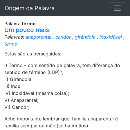
Origem da Palavra
Palavra
termo
Um pouco mais
Palavras:
anaparental
,
candor
,
girândola
,
inoxidável
,
termo
Estas são as perseguidas:
I) Termo – com sentido de palavra, tem diferença do
sentido de término (LDP)?;
II) Girândola;
III) Inox;
IV) Inoxidável (mesma coisa);
V) Anaparental;
VI) Candor;
Acho importante lembrar que: família anaparental é
família sem pai ou mãe (só há irmãos).