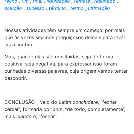
fecho
,
fim
,
final
,
liquidação
,
remate
,
resultado
,
solução
,
sucesso
,
término
,
termo
,
ultimação
Nossas atividades têm sempre um começo, por mais
que às vezes sejamos preguiçosos demais para levá-
las a um fim.
Mas, quando elas são concluídas, seja de forma
positiva, seja negativa, para expressar isso foram
cunhadas diversas palavras, cuja origem vamos tentar
descobrir.
CONCLUSÃO – veio do Latim
concludere
, “fechar,
cercar”, formada por
com
, “de todo, completamente”,
mais
claudere
, “fechar”.