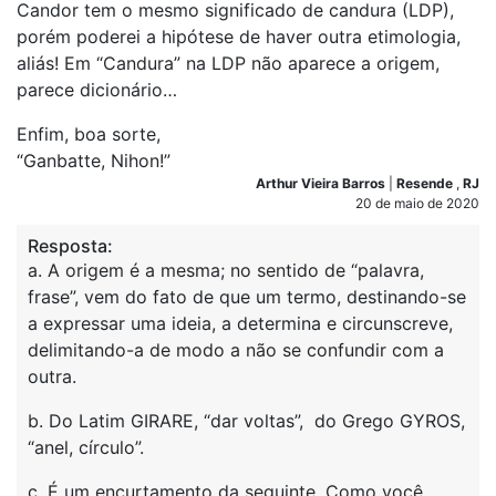
Candor tem o mesmo significado de candura (LDP),
porém poderei a hipótese de haver outra etimologia,
aliás! Em “Candura” na LDP não aparece a origem,
parece dicionário…
Enfim, boa sorte,
“Ganbatte, Nihon!”
Arthur Vieira Barros
|
Resende
,
RJ
20 de maio de 2020
Resposta:
a. A origem é a mesma; no sentido de “palavra,
frase”, vem do fato de que um termo, destinando-se
a expressar uma ideia, a determina e circunscreve,
delimitando-a de modo a não se confundir com a
outra.
b. Do Latim GIRARE, “dar voltas”, do Grego GYROS,
“anel, círculo”.
c. É um encurtamento da seguinte. Como você