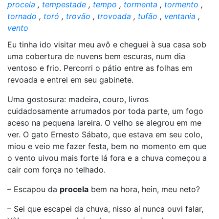
procela
,
tempestade
,
tempo
,
tormenta
,
tormento
,
tornado
,
toró
,
trovão
,
trovoada
,
tufão
,
ventania
,
vento
Eu tinha ido visitar meu avô e cheguei à sua casa sob
uma cobertura de nuvens bem escuras, num dia
ventoso e frio. Percorri o pátio entre as folhas em
revoada e entrei em seu gabinete.
Uma gostosura: madeira, couro, livros
cuidadosamente arrumados por toda parte, um fogo
aceso na pequena lareira. O velho se alegrou em me
ver. O gato Ernesto Sábato, que estava em seu colo,
miou e veio me fazer festa, bem no momento em que
o vento uivou mais forte lá fora e a chuva começou a
cair com força no telhado.
– Escapou da
procela
bem na hora, hein, meu neto?
– Sei que escapei da chuva, nisso aí nunca ouvi falar,