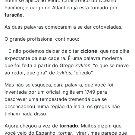
nome se aplica ao vento catastrófico do Oceano
Pacífico; o cargo no Atlântico já está tomado por
furacão.
As duas palavras começaram a se dar cotoveladas.
O grande profissional continuou:
– E não podemos deixar de citar
ciclone
, que nos olha
expectante da sua cadeira. É uma palavra moderna
que foi feita a partir do Grego
kyklon
, “o que se move
ao redor, que gira”, de
kyklos
, “círculo”.
Mas não se esqueça, cara palavra, que você foi
inventada por um oficial inglês em 1749 para
descrever uma tempestade tremenda que se
desencadeou numa região da Índia; os gregos não
tinham nada disso.
Agora chegou a vez de
tornado
. Muitos dizem que
você veio do Espanhol
tornar,
“virar”, mas parece que