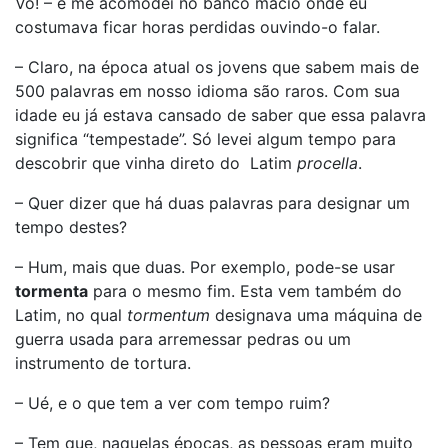
Vô! – e me acomodei no banco macio onde eu
costumava ficar horas perdidas ouvindo-o falar.
– Claro, na época atual os jovens que sabem mais de
500 palavras em nosso idioma são raros. Com sua
idade eu já estava cansado de saber que essa palavra
significa “tempestade”. Só levei algum tempo para
descobrir que vinha direto do Latim
procella
.
– Quer dizer que há duas palavras para designar um
tempo destes?
– Hum, mais que duas. Por exemplo, pode-se usar
tormenta
para o mesmo fim. Esta vem também do
Latim, no qual
tormentum
designava uma máquina de
guerra usada para arremessar pedras ou um
instrumento de tortura.
– Ué, e o que tem a ver com tempo ruim?
– Tem que, naquelas épocas, as pessoas eram muito