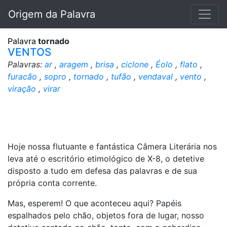
Origem da Palavra
Palavra
tornado
VENTOS
Palavras:
ar
,
aragem
,
brisa
,
ciclone
,
Éolo
,
flato
,
furacão
,
sopro
,
tornado
,
tufão
,
vendaval
,
vento
,
viração
,
virar
Hoje nossa flutuante e fantástica Câmera Literária nos
leva até o escritório etimológico de X-8, o detetive
disposto a tudo em defesa das palavras e de sua
própria conta corrente.
Mas, esperem! O que aconteceu aqui? Papéis
espalhados pelo chão, objetos fora de lugar, nosso