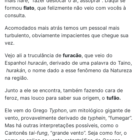
mais
flare
, “fazer deslocar o ar, assoprar”. Daqui se
formou
flato
, que felizmente não veio com vocês à
consulta.
Acomodados mais atrás temos um pessoal mais
turbulento, obviamente impacientes que chegue sua
vez.
Vejo ali a truculância de
furacão
, que veio do
Espanhol
huracán
, derivado de uma palavra do Taino,
hurakán
, o nome dado a esse fenômeno da Natureza
na região.
Junto a ele se encontra, também fazendo cara de
feroz, mas louco para saber sua origem, o
tufão.
Ele vem do Grego
Typhon
, um mitológico gigante de
vento, provavelmente derivado de
typhein
, “fumegar”.
Mas há outras interpretações possíveis, como o
Cantonês
tai-fung
, “grande vento”. Seja como for, o