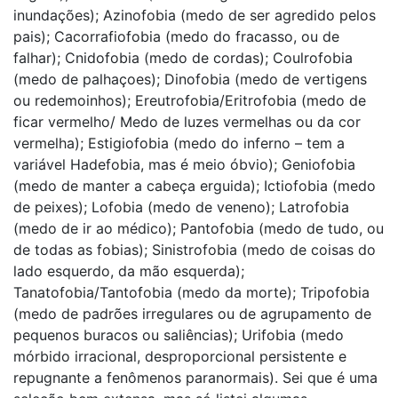
inundações); Azinofobia (medo de ser agredido pelos
pais); Cacorrafiofobia (medo do fracasso, ou de
falhar); Cnidofobia (medo de cordas); Coulrofobia
(medo de palhaçoes); Dinofobia (medo de vertigens
ou redemoinhos); Ereutrofobia/Eritrofobia (medo de
ficar vermelho/ Medo de luzes vermelhas ou da cor
vermelha); Estigiofobia (medo do inferno – tem a
variável Hadefobia, mas é meio óbvio); Geniofobia
(medo de manter a cabeça erguida); Ictiofobia (medo
de peixes); Lofobia (medo de veneno); Latrofobia
(medo de ir ao médico); Pantofobia (medo de tudo, ou
de todas as fobias); Sinistrofobia (medo de coisas do
lado esquerdo, da mão esquerda);
Tanatofobia/Tantofobia (medo da morte); Tripofobia
(medo de padrões irregulares ou de agrupamento de
pequenos buracos ou saliências); Urifobia (medo
mórbido irracional, desproporcional persistente e
repugnante a fenômenos paranormais). Sei que é uma