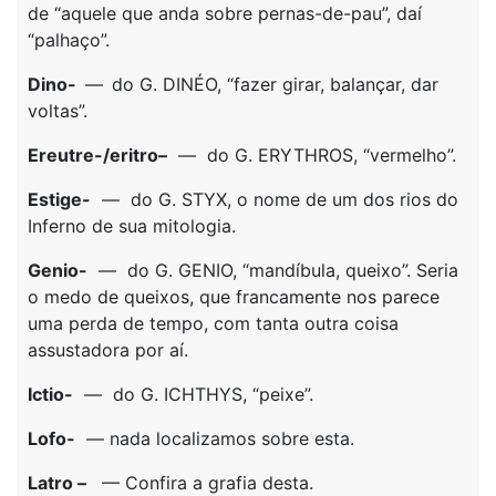
de “aquele que anda sobre pernas-de-pau”, daí
“palhaço”.
Dino-
—
do G. DINÉO, “fazer girar, balançar, dar
voltas”.
Ereutre-/eritro
–
— do G. ERYTHROS, “vermelho”.
Estige-
— do G. STYX, o nome de um dos rios do
Inferno de sua mitologia.
Genio-
— do G. GENIO, “mandíbula, queixo”. Seria
o medo de queixos, que francamente nos parece
uma perda de tempo, com tanta outra coisa
assustadora por aí.
Ictio-
— do G. ICHTHYS, “peixe”.
Lofo-
— nada localizamos sobre esta.
Latro –
— Confira a grafia desta.