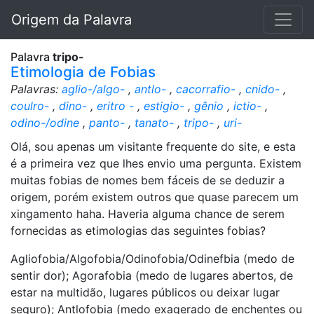
Origem da Palavra
Palavra
tripo-
Etimologia de Fobias
Palavras:
aglio-/algo-
,
antlo-
,
cacorrafio-
,
cnido-
,
coulro-
,
dino-
,
eritro -
,
estigio-
,
gênio
,
ictio-
,
odino-/odine
,
panto-
,
tanato-
,
tripo-
,
uri-
Olá, sou apenas um visitante frequente do site, e esta
é a primeira vez que lhes envio uma pergunta. Existem
muitas fobias de nomes bem fáceis de se deduzir a
origem, porém existem outros que quase parecem um
xingamento haha. Haveria alguma chance de serem
fornecidas as etimologias das seguintes fobias?
Agliofobia/Algofobia/Odinofobia/Odinefbia (medo de
sentir dor); Agorafobia (medo de lugares abertos, de
estar na multidão, lugares públicos ou deixar lugar
seguro); Antlofobia (medo exagerado de enchentes ou