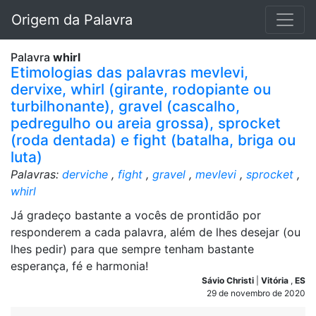
Origem da Palavra
Palavra
whirl
Etimologias das palavras mevlevi,
dervixe, whirl (girante, rodopiante ou
turbilhonante), gravel (cascalho,
pedregulho ou areia grossa), sprocket
(roda dentada) e fight (batalha, briga ou
luta)
Palavras:
derviche
,
fight
,
gravel
,
mevlevi
,
sprocket
,
whirl
Já gradeço bastante a vocês de prontidão por
responderem a cada palavra, além de lhes desejar (ou
lhes pedir) para que sempre tenham bastante
esperança, fé e harmonia!
Sávio Christi
|
Vitória
,
ES
29 de novembro de 2020